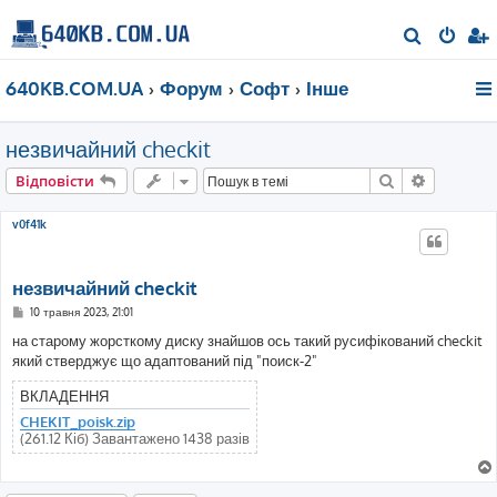
П
о
640KB.COM.UA
Форум
Софт
Інше
ш
у
незвичайний checkit
к
Пошук
Розшире
Відповісти
v0f41k
незвичайний checkit
П
10 травня 2023, 21:01
о
в
на старому жорсткому диску знайшов ось такий русифікований checkit
і
який стверджує що адаптований під "поиск-2"
д
о
м
ВКЛАДЕННЯ
л
е
CHEKIT_poisk.zip
н
(261.12 Кіб) Завантажено 1438 разів
н
я