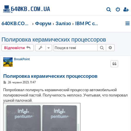
П
о
640KB.COM.UA
Форум
Залізо
IBM PC сумісне до 2000 року
ш
у
Полировка керамических процессоров
к
Пошук
Розшире
Відповісти
BreakPoint
Полировка керамических процессоров
П
26 червня 2023, 11:47
о
в
Попробовал полирнуть керамический процессор автомобильной
і
полировочной пастой. Получилость неплохо. Учитывая, что полировал
д
о
ушной палочкой.
м
л
е
н
н
я