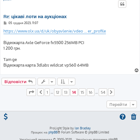
н
я
Re: цікаві лоти на аукціонах
П
05 грудня 2023, 11:07
о
в
https://www.olx.ua/d/uk/obyavlenie/vdeo ... er_profile
і
д
о
Відеокарта Axle GeForce fx5500 256MB PCI
м
1 200 грн.
л
е
н
Tam ge
н
я
Відеокарта карта 3dlabs wildcat vp560 64MB
Відповісти
Сторінка
14
з
54
1
12
13
14
15
16
54
Поперед.
…
…
Далі
Перейти
ProLight Style by
Ian Bradley
Працює на
phpBB
® Forum Software © phpBB Limited
Український переклад © 2005-2020
Українська підтримка phpBB