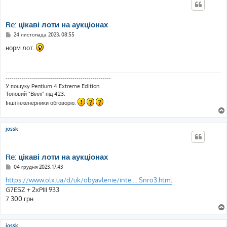
я
Re: цікаві лоти на аукціонах
П
24 листопада 2023, 08:55
о
в
норм лот.
і
д
о
м
л
----------------------------------------------------
е
У пошуку Pentium 4 Extreme Edition.
н
Топовий "Віллі" під 423.
н
я
Інші інженерники обговорю.
jossk
Re: цікаві лоти на аукціонах
П
04 грудня 2023, 17:43
о
в
https://www.olx.ua/d/uk/obyavlenie/inte ... Snro3.html
і
G7ESZ + 2xPIII 933
д
о
7 300 грн
м
л
е
н
jossk