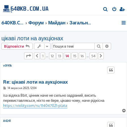
П
о
640KB.COM.UA
Форум
Майдан
Загальні дискусії
ш
у
цікаві лоти на аукціонах
к
Пошук
Розшире
Відповісти
Сторінка
14
з
54
1
12
13
14
15
16
54
Поперед.
…
…
Далі
v0f41k
Re: цікаві лоти на аукціонах
П
14 вересня 2023, 12:04
о
в
isa відяха 8bit, цінник наче не сильно задраний, висить
і
перевиставляєься, ніхто не бере, цікаво чому, наче рідкісна
д
о
https://violity.com/ru/114047021-plata
м
л
е
н
A4241
н
я