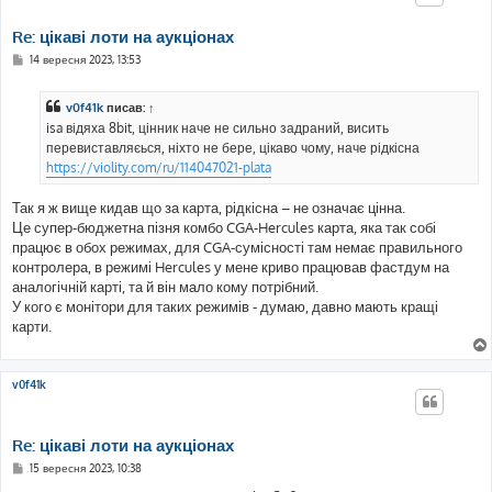
Re: цікаві лоти на аукціонах
П
14 вересня 2023, 13:53
о
в
і
v0f41k
писав:
↑
д
о
isa відяха 8bit, цінник наче не сильно задраний, висить
м
перевиставляєься, ніхто не бере, цікаво чому, наче рідкісна
л
е
https://violity.com/ru/114047021-plata
н
н
я
Так я ж вище кидав що за карта, рідкісна – не означає цінна.
Це супер-бюджетна пізня комбо CGA-Hercules карта, яка так собі
працює в обох режимах, для CGA-сумісності там немає правильного
контролера, в режимі Hercules у мене криво працював фастдум на
аналогічній карті, та й він мало кому потрібний.
У кого є монітори для таких режимів - думаю, давно мають кращі
карти.
v0f41k
Re: цікаві лоти на аукціонах
П
15 вересня 2023, 10:38
о