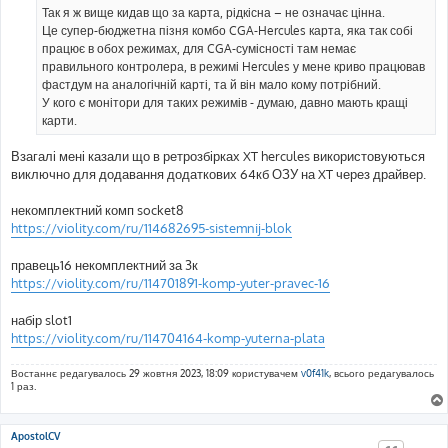
о
Так я ж вище кидав що за карта, рідкісна – не означає цінна.
м
Це супер-бюджетна пізня комбо CGA-Hercules карта, яка так собі
л
е
працює в обох режимах, для CGA-сумісності там немає
н
правильного контролера, в режимі Hercules у мене криво працював
н
я
фастдум на аналогічній карті, та й він мало кому потрібний.
У кого є монітори для таких режимів - думаю, давно мають кращі
карти.
Взагалі мені казали що в ретрозбірках XT hercules використовуються
виключно для додавання додаткових 64кб ОЗУ на XT через драйвер.
некомплектний комп socket8
https://violity.com/ru/114682695-sistemnij-blok
правець16 некомплектний за 3к
https://violity.com/ru/114701891-komp-yuter-pravec-16
набір slot1
https://violity.com/ru/114704164-komp-yuterna-plata
Востаннє редагувалось 29 жовтня 2023, 18:09 користувачем
v0f41k
, всього редагувалось
1 раз.
ApostolCV