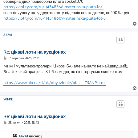
в
серверна двохпроцесорна плата socket370
і
https://violity.com/ru/114348366-materinska-plata-lot1
д
о
зверніть увагу що у другого лоту відеочіп пошкоджено, це 100% труп
м
https://violity.com/ru/114348609-materinska-plata-lot-3
л
е
н
н
я
A4241
Re: цікаві лоти на аукціонах
П
17 вересня 2023, 13:06
о
в
MFM і мульти-контролери, Цироз ISA (але начебто не найшвидший),
і
Realtek який працює з ХТ без модів, по ціні торгуємо якщо оптом
д
о
м
https://www.olx.ua/d/uk/obyavlenie/plat ... T3ANP.html
л
е
н
н
я
v0f41k
Re: цікаві лоти на аукціонах
П
28 жовтня 2023, 18:43
о
в
і
A4241
писав:
↑
д