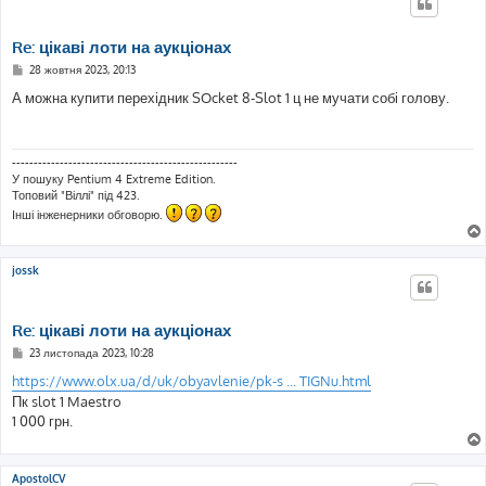
Re: цікаві лоти на аукціонах
П
28 жовтня 2023, 20:13
о
в
А можна купити перехідник SOcket 8-Slot 1 ц не мучати собі голову.
і
д
о
м
л
----------------------------------------------------
е
У пошуку Pentium 4 Extreme Edition.
н
Топовий "Віллі" під 423.
н
я
Інші інженерники обговорю.
jossk
Re: цікаві лоти на аукціонах
П
23 листопада 2023, 10:28
о
в
https://www.olx.ua/d/uk/obyavlenie/pk-s ... TIGNu.html
і
Пк slot 1 Maestro
д
о
1 000 грн.
м
л
е
н
ApostolCV
н