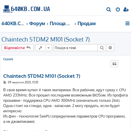
П
о
640KB.COM.UA
Форум
Площа Ринок
Продам
ш
у
Chaintech 5TDM2 M101 (Socket 7)
к
Пошук
Розшире
Відповісти
Cassini
Chaintech 5TDM2 M101 (Socket 7)
П
09 вересня 2023, 13:35
о
в
В свое время купил 4 таких материнки. Все рабочие, идут сразу с CPU
і
AMD 233MHz. Все прошил последним возможным BIOSом. Из профита
д
о
прошивки - поддержка CPU AMD 300MHz (изначально только 266).
м
Одна стоит на стенде, одна - запасная. 2 могу продать, если будет
л
е
интересно.
н
Из фич - технология SeePU (определение параметров CPU програмно,
н
я
а не джампиками).