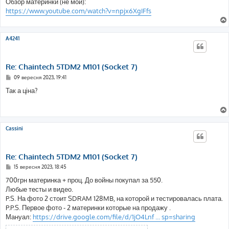
Обзор материнки (не мой):
https://www.youtube.com/watch?v=npjx6XgIFfs
A4241
Re: Chaintech 5TDM2 M101 (Socket 7)
П
09 вересня 2023, 19:41
о
в
Так а ціна?
і
д
о
м
л
е
Cassini
н
н
я
Re: Chaintech 5TDM2 M101 (Socket 7)
П
15 вересня 2023, 18:45
о
в
700грн материнка + проц. До войны покупал за 550.
і
Любые тесты и видео.
д
о
P.S. На фото 2 стоит SDRAM 128MB, на которой и тестировалась плата.
м
P.P.S. Первое фото - 2 материнки которые на продажу .
л
е
Мануал:
https://drive.google.com/file/d/1jO4Lnf ... sp=sharing
н
н