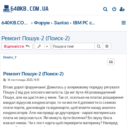
П
о
640KB.COM.UA
Форум
Залізо
IBM PC сумісне до 2000 року
ш
у
Ремонт Пошук-2 (Поиск-2)
к
Пошук
Розшире
Відповісти
Dmytro_Y
Ремонт Пошук-2 (Поиск-2)
П
16 листопада 2023, 14:31
о
в
Вітаю дорогі форумчани! Довелось у алярмовому порядку рятувати
і
Пошук-2 від рук злісного металіста. Це міг бути 4й розвандалений
д
о
Пошук, але на щастя він у мене. Так от, оскільки на платах розширення
м
вандал відкусив конденсатори, то чи могли б допомогти із схемою
л
е
плати портів, дисководів та відеокарти, щоб впаяти назад аналоги
н
конденсаторів. Але насправді це другорядне - наразі материнська
н
я
плата не запускається. Які можуть бути болячки? Бо звуку біоса
взагалі немає. Чи є пост-карта щоб перевірити материнку? Наперед