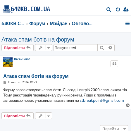
П
о
640KB.COM.UA
Форум
Майдан
Обговорюємо наш форум
ш
у
Атака спам ботів на форум
к
Пошук
Розшире
Відповісти
BreakPoint
Атака спам ботів на форум
П
13 лютого 2024, 19:53
о
в
Форму зараз атакують спам боти. Сьогодні вигріб 2000 спам-аккаунтів.
і
Тому реєстрація переведена у ручний режим. Якшо є проблеми з
д
о
активацією нових учасників пишить мені на
stbreakpoint@gmail.com
м
л
е
н
Відповісти
н
я
Перейти