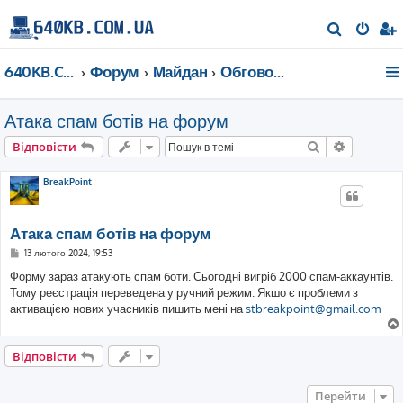
П
о
640KB.COM.UA
Форум
Майдан
Обговорюємо наш форум
ш
у
Атака спам ботів на форум
к
Пошук
Розшире
Відповісти
BreakPoint
Атака спам ботів на форум
П
13 лютого 2024, 19:53
о
в
Форму зараз атакують спам боти. Сьогодні вигріб 2000 спам-аккаунтів.
і
Тому реєстрація переведена у ручний режим. Якшо є проблеми з
д
о
активацією нових учасників пишить мені на
stbreakpoint@gmail.com
м
л
е
н
Відповісти
н
я
Перейти