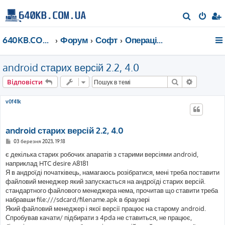
П
о
640KB.COM.UA
Форум
Софт
Операційні системи
ш
у
android старих версій 2.2, 4.0
к
Пошук
Розшире
Відповісти
v0f41k
android старих версій 2.2, 4.0
П
03 березня 2023, 19:18
о
в
є декілька старих робочих апаратів з старими версіями android,
і
наприклад HTC desire A8181
д
о
Я в андроїді початківець, намагаюсь розібратися, мені треба поставити
м
файловий менеджер який запускається на андроїді старих версій.
л
е
стандартного файлового менеджера нема, прочитав що ставити треба
н
набравши file:///sdcard/filename.apk в браузері
н
я
Який файловий менеджер і якої версії працює на старому android.
Спробував качати/ підбирати з 4pda не ставиться, не працює,