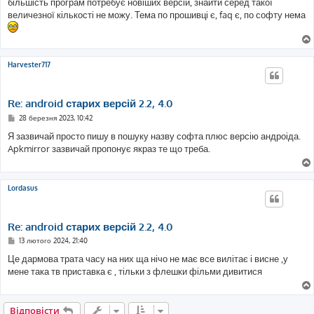
більшість програм потребує новіших версій, знайти серед такої
величезної кількості не можу. Тема по прошивці є, faq є, по софту нема
Harvester717
Re: android старих версій 2.2, 4.0
П
28 березня 2023, 10:42
о
в
Я зазвичай просто пишу в пошуку назву софта плюс версію андроіда.
і
Apkmirror зазвичай пропонує якраз те що треба.
д
о
м
л
е
Lordasus
н
н
я
Re: android старих версій 2.2, 4.0
П
13 лютого 2024, 21:40
о
в
Це дармова трата часу на них ща нічо не має все вилітає і висне ,у
і
мене така тв приставка є , тільки з флешки фільми дивитися
д
о
м
л
е
Відповісти