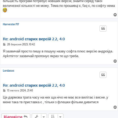
більшість програм потребує новіших версій, знайти серед такої
величезної кількості не можу. Тема по прошивці є, faq є, по софту нема
Harvester717
Re: android старих версій 2.2, 4.0
П
28 березня 2023, 10:42
о
в
Я зазвичай просто пишу в пошуку назву софта плюс версію андроіда.
і
Apkmirror зазвичай пропонує якраз те що треба.
д
о
м
л
е
Lordasus
н
н
я
Re: android старих версій 2.2, 4.0
П
13 лютого 2024, 21:40
о
в
Це дармова трата часу на них ща нічо не має все вилітає і висне ,у
і
мене така тв приставка є , тільки з флешки фільми дивитися
д
о
м
л
е
Відповісти