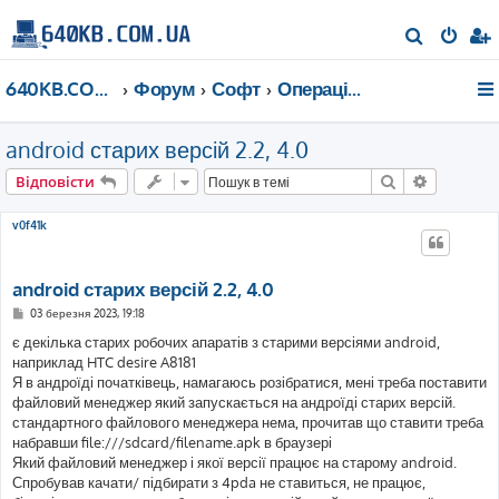
П
о
640KB.COM.UA
Форум
Софт
Операційні системи
ш
у
android старих версій 2.2, 4.0
к
Пошук
Розшире
Відповісти
v0f41k
android старих версій 2.2, 4.0
П
03 березня 2023, 19:18
о
в
є декілька старих робочих апаратів з старими версіями android,
і
наприклад HTC desire A8181
д
о
Я в андроїді початківець, намагаюсь розібратися, мені треба поставити
м
файловий менеджер який запускається на андроїді старих версій.
л
е
стандартного файлового менеджера нема, прочитав що ставити треба
н
набравши file:///sdcard/filename.apk в браузері
н
я
Який файловий менеджер і якої версії працює на старому android.
Спробував качати/ підбирати з 4pda не ставиться, не працює,