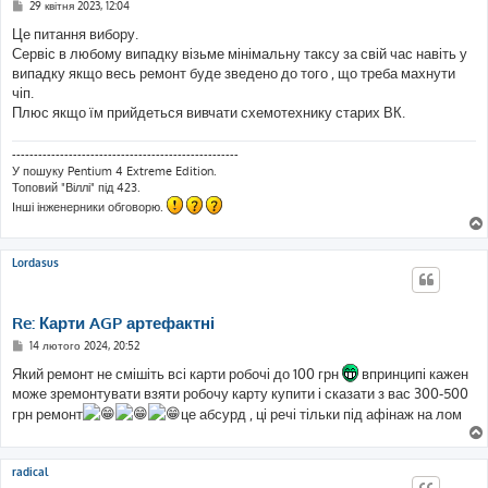
П
29 квітня 2023, 12:04
о
в
Це питання вибору.
і
Сервіс в любому випадку візьме мінімальну таксу за свій час навіть у
д
о
випадку якщо весь ремонт буде зведено до того , що треба махнути
м
чіп.
л
е
Плюс якщо їм прийдеться вивчати схемотехнику старих ВК.
н
н
я
----------------------------------------------------
У пошуку Pentium 4 Extreme Edition.
Топовий "Віллі" під 423.
Інші інженерники обговорю.
Lordasus
Re: Карти AGP артефактні
П
14 лютого 2024, 20:52
о
в
Який ремонт не смішіть всі карти робочі до 100 грн
впринципі кажен
і
може зремонтувати взяти робочу карту купити і сказати з вас 300-500
д
о
грн ремонт
це абсурд , ці речі тільки під афінаж на лом
м
л
е
н
radical
н
я