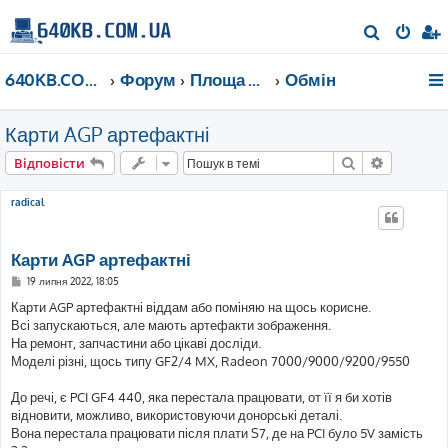
П
о
640KB.COM.UA
Форум
Площа Ринок
Обмін
ш
у
Карти AGP артефактні
к
Пошук
Розшире
Відповісти
radical
Карти AGP артефактні
П
19 липня 2022, 18:05
о
в
Карти AGP артефактні віддам або поміняю на щось корисне.
і
Всі запускаються, але мають артефакти зображення.
д
о
На ремонт, запчастини або цікаві досліди.
м
Моделі різні, щось типу GF2/4 MX, Radeon 7000/9000/9200/9550
л
е
н
До речі, є PCI GF4 440, яка перестала працювати, от її я би хотів
н
я
відновити, можливо, використовуючи донорські деталі.
Вона перестала працювати після плати S7, де на PCI було 5V замість