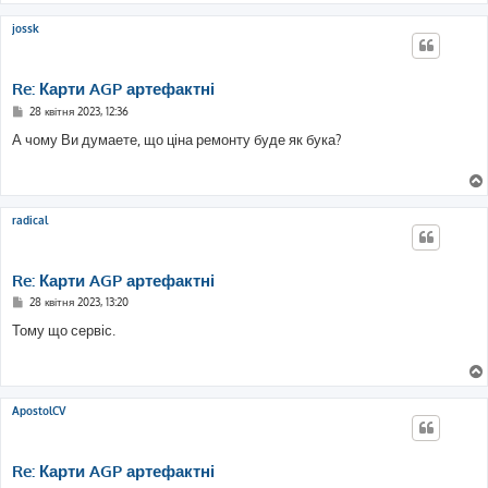
н
н
я
jossk
Re: Карти AGP артефактні
П
28 квітня 2023, 12:36
о
в
А чому Ви думаете, що ціна ремонту буде як бука?
і
д
о
м
л
е
radical
н
н
я
Re: Карти AGP артефактні
П
28 квітня 2023, 13:20
о
в
Тому що сервіс.
і
д
о
м
л
е
ApostolCV
н
н
я
Re: Карти AGP артефактні