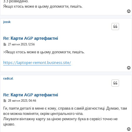
3.3 розведено.
Якщо хтось може в цьому допомогти, пишіть.
jossk
Re: Карти AGP артефактні
П
27 квітня 2023, 12:56
о
в
>Якщо хтось може в цьому допомогти, пишіть.
і
д
о
https://laptoper-remont.business.site/
м
л
е
н
radical
н
я
Re: Карти AGP артефактні
П
28 квітня 2023, 06:46
о
в
Ги, паяти деталі в мене є кому, справа в самій діагностиці. Думаю, там
і
все можна поміняти, окрім центрального чіпа.
д
о
Лікувати вінтажну карту за ціною ремонту бука в сервісі точно не
м
цікаво.
л
е