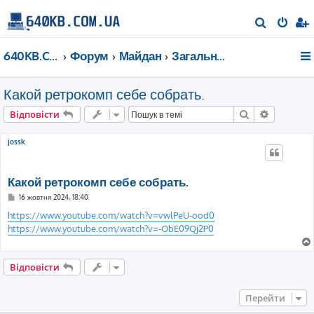
П
о
640KB.COM.UA
Форум
Майдан
Загальні дискусії
ш
у
Какой ретрокомп себе собрать.
к
Пошук
Розшире
Відповісти
jossk
Какой ретрокомп себе собрать.
П
16 жовтня 2024, 18:40
о
в
https://www.youtube.com/watch?v=vwlPeU-ood0
і
https://www.youtube.com/watch?v=-ObE09Qj2P0
д
о
м
л
е
Відповісти
н
н
я
Перейти