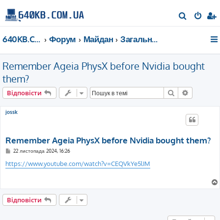
П
о
640KB.COM.UA
Форум
Майдан
Загальні дискусії
ш
у
Remember Ageia PhysX before Nvidia bought
к
them?
Пошук
Розшире
Відповісти
jossk
Remember Ageia PhysX before Nvidia bought them?
П
22 листопада 2024, 16:26
о
в
https://www.youtube.com/watch?v=CEQVkYe5lIM
і
д
о
м
л
е
Відповісти
н
н
я