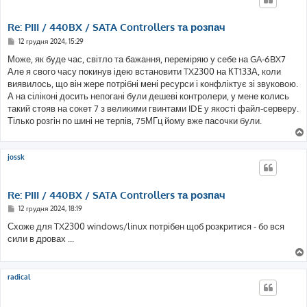
Re: PIII / 440BX / SATA Controllers та розпач
П
12 грудня 2024, 15:29
о
в
Може, як буде час, світло та бажання, переміряю у себе на GA-6BX7
і
Але я свого часу покинув ідею встановити TX2300 на КТ133А, коли
д
о
виявилось, що він жере потрібні мені ресурси і конфліктує зі звуковою.
м
А на сіліконі досить непогані були дешеві контролери, у мене колись
л
е
такий стояв на сокет 7 з великими гвинтами IDE у якості файл-серверу.
н
Тілько розгін по шині не терпів, 75МГц йому вже пасочки були.
н
я
jossk
Re: PIII / 440BX / SATA Controllers та розпач
П
12 грудня 2024, 18:19
о
в
Схоже для TX2300 windows/linux потрібен щоб розкритися - бо вся
і
сили в дровах ...
д
о
м
л
е
radical
н
н
я