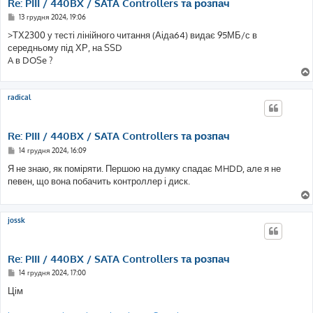
Re: PIII / 440BX / SATA Controllers та розпач
П
13 грудня 2024, 19:06
о
в
>ТХ2300 у тесті лінійного читання (Аіда64) видає 95МБ/с в
і
середньому під ХР, на SSD
д
о
A в DOSe ?
м
л
е
н
radical
н
я
Re: PIII / 440BX / SATA Controllers та розпач
П
14 грудня 2024, 16:09
о
в
Я не знаю, як поміряти. Першою на думку спадає MHDD, але я не
і
певен, що вона побачить контроллер і диск.
д
о
м
л
е
jossk
н
н
я
Re: PIII / 440BX / SATA Controllers та розпач
П
14 грудня 2024, 17:00
о
в
Цім
і
д