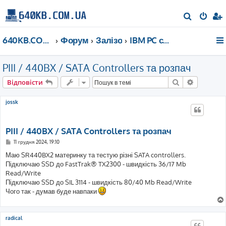
П
о
640KB.COM.UA
Форум
Залізо
IBM PC сумісне після 2000 року
ш
у
PIII / 440BX / SATA Controllers та розпач
к
Пошук
Розшире
Відповісти
jossk
PIII / 440BX / SATA Controllers та розпач
П
11 грудня 2024, 19:10
о
в
Маю SR440BX2 материнку та тестую різні SATA controllers.
і
Підключаю SSD до FastTrak® TX2300 - швидкість 36/17 Mb
д
о
Read/Write
м
Підключаю SSD до SIL 3114 - швидкість 80/40 Mb Read/Write
л
е
Чого так - думав буде навпаки
н
н
я
radical