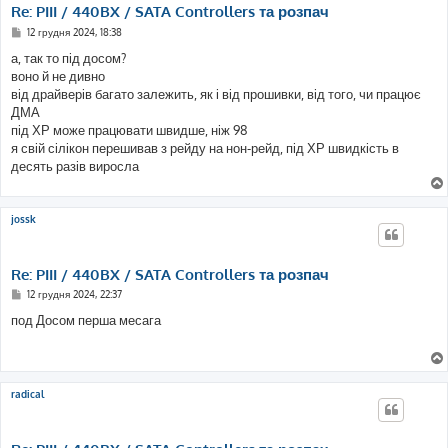
Re: PIII / 440BX / SATA Controllers та розпач
П
12 грудня 2024, 18:38
о
в
а, так то під досом?
і
воно й не дивно
д
о
від драйверів багато залежить, як і від прошивки, від того, чи працює
м
ДМА
л
е
під ХР може працювати швидше, ніж 98
н
я свій сілікон перешивав з рейду на нон-рейд, під ХР швидкість в
н
я
десять разів виросла
jossk
Re: PIII / 440BX / SATA Controllers та розпач
П
12 грудня 2024, 22:37
о
в
под Досом перша месага
і
д
о
м
л
е
radical
н
н
я