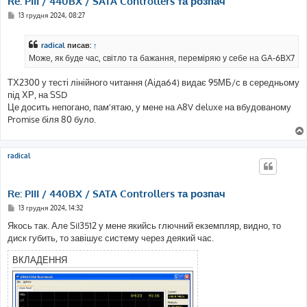
Re: PIII / 440BX / SATA Controllers та розпач
П
13 грудня 2024, 08:27
о
в
і
radical
писав:
↑
д
о
Може, як буде час, світло та бажання, переміряю у себе на GA-6BX7
м
л
е
ТХ2300 у тесті лінійного читання (Аіда64) видає 95МБ/с в середньому
н
під ХР, на SSD
н
я
Це досить непогано, пам'ятаю, у мене на A8V deluxe на вбудованому
Promise біля 80 було.
radical
Re: PIII / 440BX / SATA Controllers та розпач
П
13 грудня 2024, 14:32
о
в
Якось так. Але SiI3512 у мене якийсь глючний екземпляр, видно, то
і
диск губить, то завішує систему через деякий час.
д
о
м
ВКЛАДЕННЯ
л
е
н
н
я