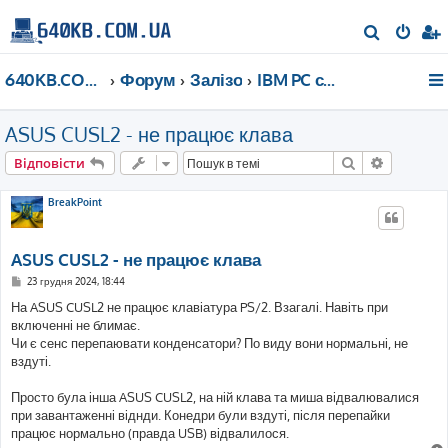
П
о
640KB.COM.UA
Форум
Залізо
IBM PC сумісне після 2000 року
ш
у
ASUS CUSL2 - не працює клава
к
Пошук
Розшире
Відповісти
BreakPoint
ASUS CUSL2 - не працює клава
П
23 грудня 2024, 18:44
о
в
На ASUS CUSL2 не працює клавіатура PS/2. Взагалі. Навіть при
і
включенні не блимає.
д
о
Чи є сенс перепаювати конденсатори? По виду вони нормальні, не
м
вздуті.
л
е
н
Просто була інша ASUS CUSL2, на ній клава та миша відвалювалися
н
я
при завантаженні віднди. Конедри були вздуті, після перепайки
працює нормально (правда USB) відвалилося.