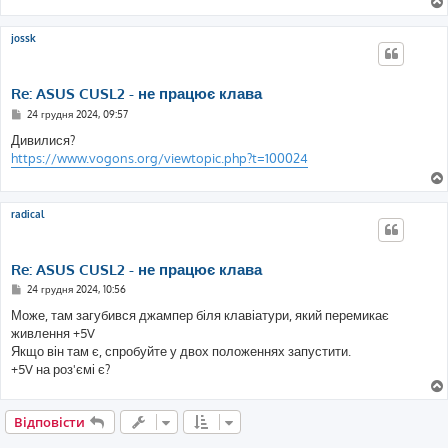
jossk
Re: ASUS CUSL2 - не працює клава
П
24 грудня 2024, 09:57
о
в
Дивилися?
і
https://www.vogons.org/viewtopic.php?t=100024
д
о
м
л
е
radical
н
н
я
Re: ASUS CUSL2 - не працює клава
П
24 грудня 2024, 10:56
о
в
Може, там загубився джампер біля клавіатури, який перемикає
і
живлення +5V
д
о
Якщо він там є, спробуйте у двох положеннях запустити.
м
+5V на роз'ємі є?
л
е
н
н
Відповісти
я