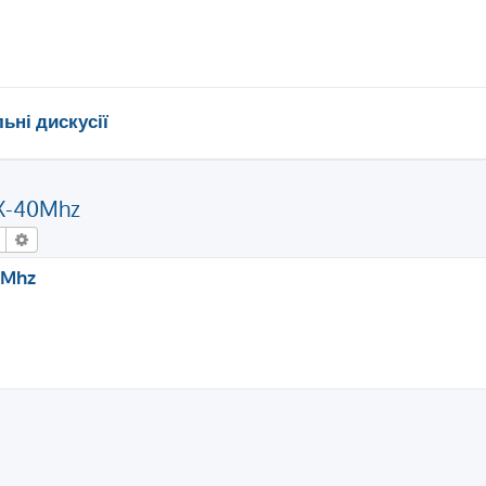
ьні дискусії
X-40Mhz
Пошук
Розширений пошук
0Mhz