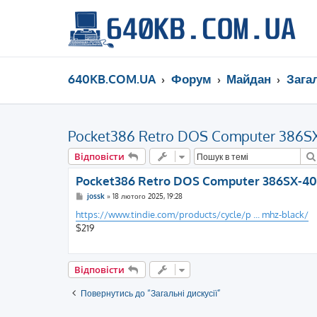
640KB.COM.UA
Форум
Майдан
Загал
Pocket386 Retro DOS Computer 386S
Відповісти
Pocket386 Retro DOS Computer 386SX-4
П
jossk
»
18 лютого 2025, 19:28
о
в
https://www.tindie.com/products/cycle/p ... mhz-black/
і
$219
д
о
м
л
е
Відповісти
н
н
я
Повернутись до “Загальні дискусії”