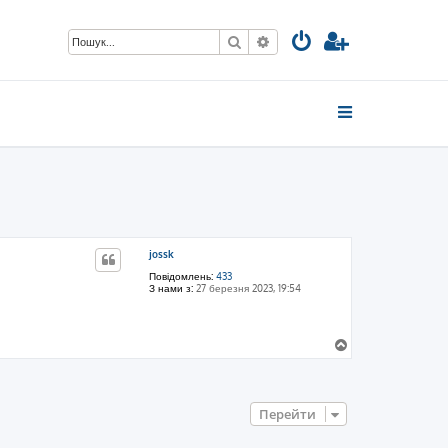
Пошук
Розширений пошук
jossk
Повідомлень:
433
З нами з:
27 березня 2023, 19:54
Д
о
г
о
р
Перейти
и