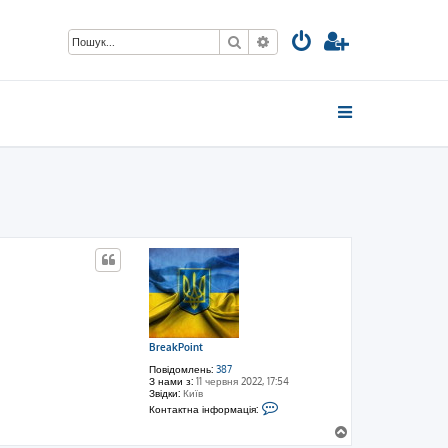
Пошук
Розширений пошук
BreakPoint
Повідомлень:
387
З нами з:
11 червня 2022, 17:54
Звідки:
Київ
К
Контактна інформація:
о
н
Д
т
о