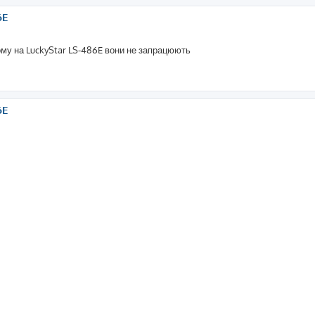
6E
ому на LuckyStar LS-486E вони не запрацюють
6E