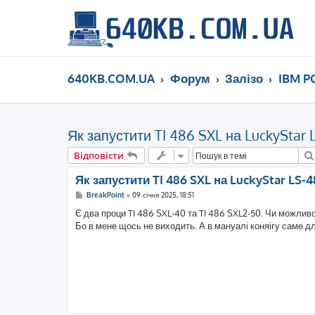
640KB.COM.UA
Форум
Залізо
IBM P
Як запустити TI 486 SXL на LuckyStar
Відповісти
Як запустити TI 486 SXL на LuckyStar LS-
П
BreakPoint
»
09 січня 2025, 18:51
о
в
Є два проци TI 486 SXL-40 та TI 486 SXL2-50. Чи можливо 
і
Бо в мене щось не виходить. А в мануалі коняігу саме д
д
о
м
л
е
н
н
я