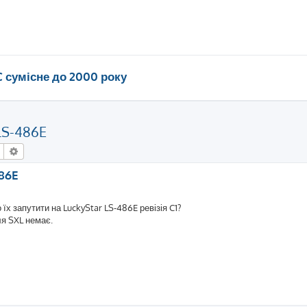
C сумісне до 2000 року
 LS-486E
Пошук
Розширений пошук
486E
їх запутити на LuckyStar LS-486E ревізія C1?
ля SXL немає.