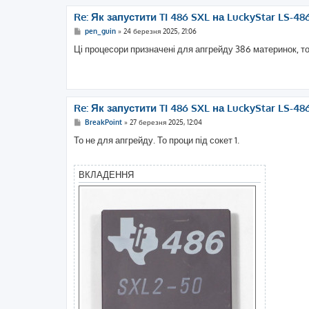
Re: Як запустити TI 486 SXL на LuckyStar LS-48
П
pen_guin
»
24 березня 2025, 21:06
о
в
Ці процесори призначені для апгрейду 386 материнок, т
і
д
о
м
л
е
н
Re: Як запустити TI 486 SXL на LuckyStar LS-48
н
я
П
BreakPoint
»
27 березня 2025, 12:04
о
в
То не для апгрейду. То проци під сокет 1.
і
д
о
м
ВКЛАДЕННЯ
л
е
н
н
я