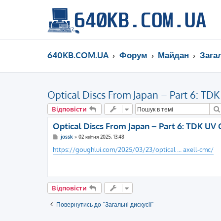
640KB.COM.UA
Форум
Майдан
Загал
Optical Discs From Japan – Part 6: TDK
Відповісти
Optical Discs From Japan – Part 6: TDK UV 
П
jossk
»
02 квітня 2025, 13:48
о
в
https://goughlui.com/2025/03/23/optical ... axell-cmc/
і
д
о
м
л
е
Відповісти
н
н
я
Повернутись до “Загальні дискусії”