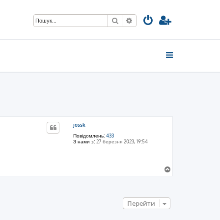
Пошук
Розширений пошук
jossk
Повідомлень:
433
З нами з:
27 березня 2023, 19:54
Д
о
г
о
р
Перейти
и