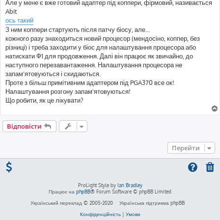
Але у мене є вже готовий адаптер під коппери, фірмовий, називається
Abit
ось такий
З ним коппери стартують після патчу біосу, але...
кожного разу знаходиться новий процесор (мендосіно, коппер, без
різниці) і треба заходити у біос для налаштування процесора або
натискати Ф1 для продовження. Далі він працює як звичайно, до
наступного перезавантаження. Налаштування процесора не
запам'ятовуються і скидаються.
Проте з більш примітивним адаптером під PGA370 все ок!
Налаштування розгону запам'ятовуються!
Що робити, як це лікувати?
Відповісти
Перейти
ProLight Style by
Ian Bradley
Працює на
phpBB
® Forum Software © phpBB Limited
Український переклад © 2005-2020
Українська підтримка phpBB
Конфіденційність
|
Умови