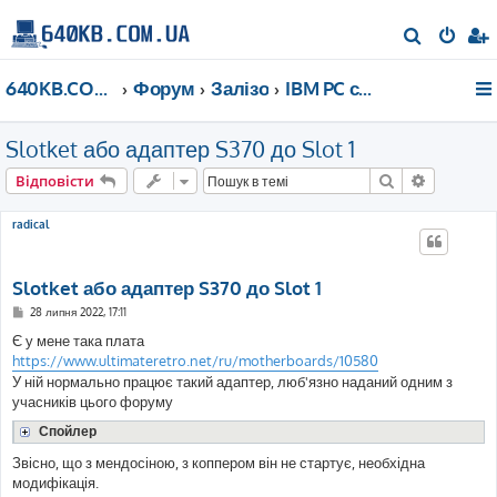
П
о
640KB.COM.UA
Форум
Залізо
IBM PC сумісне після 2000 року
ш
у
Slotket або адаптер S370 до Slot 1
к
Пошук
Розшире
Відповісти
radical
Slotket або адаптер S370 до Slot 1
П
28 липня 2022, 17:11
о
в
Є у мене така плата
і
https://www.ultimateretro.net/ru/motherboards/10580
д
о
У ній нормально працює такий адаптер, люб'язно наданий одним з
м
учасників цього форуму
л
е
Спойлер
н
н
я
Звісно, що з мендосіною, з коппером він не стартує, необхідна
модифікація.