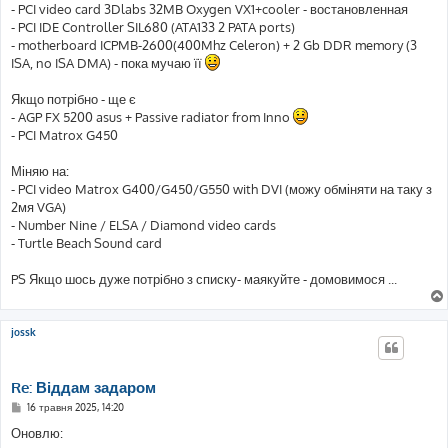
- PCI video card 3Dlabs 32MB Oxygen VX1+cooler - востановленная
- PCI IDE Controller SIL680 (ATA133 2 PATA ports)
- motherboard ICPMB-2600(400Mhz Celeron) + 2 Gb DDR memory (3
ISA, no ISA DMA) - пока мучаю її
Якщо потрібно - ще є
- AGP FX 5200 asus + Passive radiator from Inno
- PCI Matrox G450
Міняю на:
- PCI video Matrox G400/G450/G550 with DVI (можу обміняти на таку з
2мя VGA)
- Number Nine / ELSA / Diamond video cards
- Turtle Beach Sound card
PS Якщо шось дуже потрібно з списку- маякуйте - домовимося ...
jossk
Re: Віддам задаром
П
16 травня 2025, 14:20
о
в
Оновлю:
і