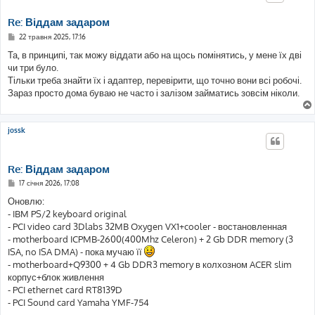
я
Re: Віддам задаром
П
22 травня 2025, 17:16
о
в
Та, в принципі, так можу віддати або на щось помінятись, у мене їх дві
і
чи три було.
д
о
Тільки треба знайти їх і адаптер, перевірити, що точно вони всі робочі.
м
Зараз просто дома буваю не часто і залізом займатись зовсім ніколи.
л
е
н
н
я
jossk
Re: Віддам задаром
П
17 січня 2026, 17:08
о
в
Оновлю:
і
- IBM PS/2 keyboard original
д
о
- PCI video card 3Dlabs 32MB Oxygen VX1+cooler - востановленная
м
- motherboard ICPMB-2600(400Mhz Celeron) + 2 Gb DDR memory (3
л
е
ISA, no ISA DMA) - пока мучаю її
н
- motherboard+Q9300 + 4 Gb DDR3 memory в колхозном ACER slim
н
я
корпус+блок живлення
- PCI ethernet card RT8139D
- PCI Sound card Yamaha YMF-754