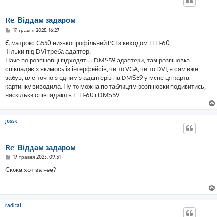
Re: Віддам задаром
П
17 травня 2025, 16:27
о
в
Є матрокс G550 низькопрофільний PCI з виходом LFH-60.
і
Тільки під DVI треба адаптер.
д
о
Наче по розпіновці підходять і DMS59 адаптери, там розпіновка
м
співпадає з якимось із інтерфейсів, чи то VGA, чи то DVI, я сам вже
л
е
забув, але точно з одним з адаптерів на DMS59 у мене ця карта
н
картинку виводила. Ну то можна по таблицям розпіновки подивитись,
н
я
наскільки співпадають LFH-60 і DMS59.
jossk
Re: Віддам задаром
П
19 травня 2025, 09:51
о
в
Скока хоч за нее?
і
д
о
м
л
е
radical
н
н