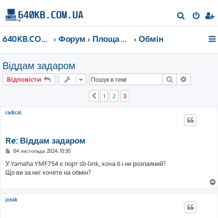
П
о
640KB.COM.UA
Форум
Площа Ринок
Обмін
ш
у
Віддам задаром
к
Пошук
Розшире
Відповісти
1
2
3
Поперед.
radical
Re: Віддам задаром
П
04 листопада 2024, 10:30
о
в
У Yamaha YMF754 є порт sb-link, хоча б і не розпаяний?
і
Що ви за неї хочете на обмін?
д
о
м
л
е
jossk
н
н
я