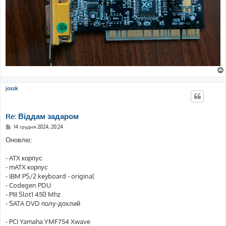
jossk
Re: Віддам задаром
П
14 грудня 2024, 20:24
о
в
Оновлю:
і
д
о
- ATX корпус
м
- mATX корпус
л
е
- IBM PS/2 keyboard - original
н
- Codegen PDU
н
я
- PIII Slot1 450 Mhz
- SATA DVD полу-дохлий
- PCI Yamaha YMF754 Xwave