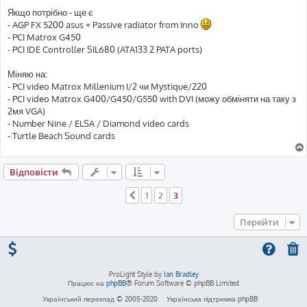
Якщо потрібно - ще є
- AGP FX 5200 asus + Passive radiator from Inno
- PCI Matrox G450
- PCI IDE Controller SIL680 (ATA133 2 PATA ports)
Міняю на:
- PCI video Matrox Millenium I/2 чи Mystique/220
- PCI video Matrox G400/G450/G550 with DVI (можу обміняти на таку з
2мя VGA)
- Number Nine / ELSA / Diamond video cards
- Turtle Beach Sound cards
Відповісти
1
2
3
Поперед.
Перейти
ProLight Style by
Ian Bradley
Працює на
phpBB
® Forum Software © phpBB Limited
Український переклад © 2005-2020
Українська підтримка phpBB