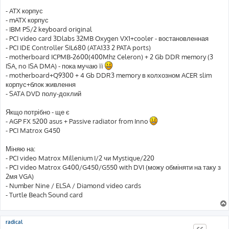
д
о
- ATX корпус
м
- mATX корпус
л
е
- IBM PS/2 keyboard original
н
- PCI video card 3Dlabs 32MB Oxygen VX1+cooler - востановленная
н
я
- PCI IDE Controller SIL680 (ATA133 2 PATA ports)
- motherboard ICPMB-2600(400Mhz Celeron) + 2 Gb DDR memory (3
ISA, no ISA DMA) - пока мучаю її
- motherboard+Q9300 + 4 Gb DDR3 memory в колхозном ACER slim
корпус+блок живлення
- SATA DVD полу-дохлий
Якщо потрібно - ще є
- AGP FX 5200 asus + Passive radiator from Inno
- PCI Matrox G450
Міняю на:
- PCI video Matrox Millenium I/2 чи Mystique/220
- PCI video Matrox G400/G450/G550 with DVI (можу обміняти на таку з
2мя VGA)
- Number Nine / ELSA / Diamond video cards
- Turtle Beach Sound card
radical