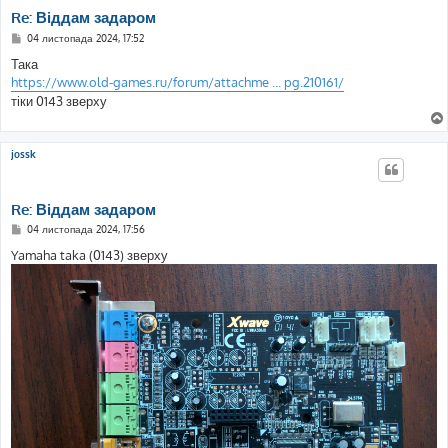
Re: Віддам задаром
П
04 листопада 2024, 17:52
о
в
Така
і
https://www.old-games.ru/forum/attachme ... pg.210161/
д
о
тіки 0143 зверху
м
л
е
н
jossk
н
я
Re: Віддам задаром
П
04 листопада 2024, 17:56
о
в
Yamaha taka (0143) зверху
і
д
о
м
л
е
н
н
я