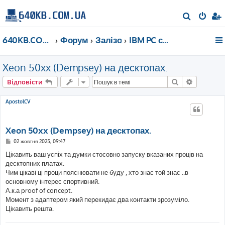
П
о
640KB.COM.UA
Форум
Залізо
IBM PC сумісне після 2000 року
ш
у
Xeon 50xx (Dempsey) на десктопах.
к
Пошук
Розшире
Відповісти
ApostolCV
Xeon 50xx (Dempsey) на десктопах.
П
02 жовтня 2025, 09:47
о
в
Цікавить ваш успіх та думки стосовно запуску вказаних проців на
і
десктопних платах.
д
о
Чим цікаві ці проци пояснювати не буду , хто знає той знає ..в
м
основному інтерес спортивний.
л
е
А.к.а proof of concept.
н
Момент з адаптером який перекидає два контакти зрозуміло.
н
я
Цікавить решта.