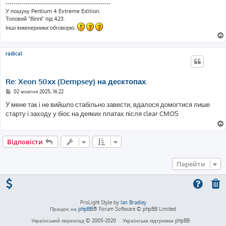
----------------------------------------------------
У пошуку Pentium 4 Extreme Edition.
Топовий "Віллі" під 423.
Інші інженерники обговорю.
radical
Re: Xeon 50xx (Dempsey) на десктопах.
П
02 жовтня 2025, 16:22
о
в
У мене так і не вийшло стабільно завести, вдалося домогтися лише
і
старту і заходу у біос на деяких платах після clear CMOS
д
о
м
л
е
Відповісти
н
н
я
Перейти
ProLight Style by
Ian Bradley
Працює на
phpBB
® Forum Software © phpBB Limited
Український переклад © 2005-2020
Українська підтримка phpBB