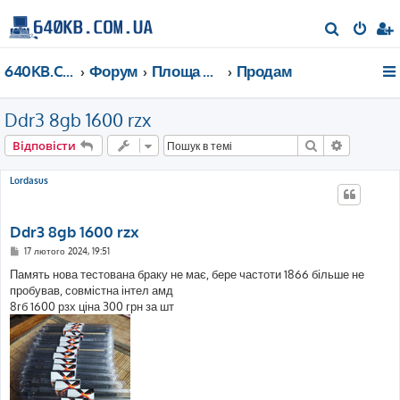
П
о
640KB.COM.UA
Форум
Площа Ринок
Продам
ш
у
Ddr3 8gb 1600 rzx
к
Пошук
Розшире
Відповісти
Lordasus
Ddr3 8gb 1600 rzx
П
17 лютого 2024, 19:51
о
в
Память нова тестована браку не має, бере частоти 1866 більше не
і
пробував, совмістна інтел амд
д
о
8гб 1600 рзх ціна 300 грн за шт
м
л
е
н
н
я