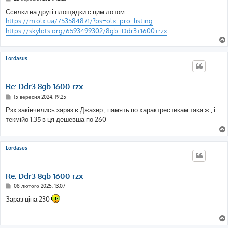
о
в
Ссилки на другі площадки с цим лотом
і
https://m.olx.ua/753584871/?bs=olx_pro_listing
д
о
https://skylots.org/6593499302/8gb+Ddr3+1600+rzx
м
л
е
н
Lordasus
н
я
Re: Ddr3 8gb 1600 rzx
П
15 вересня 2024, 19:25
о
в
Рзх закінчились зараз є Джазер , память по характрестикам така ж , і
і
текмійо 1.35 в ця дешевша по 260
д
о
м
л
е
Lordasus
н
н
я
Re: Ddr3 8gb 1600 rzx
П
08 лютого 2025, 13:07
о
в
Зараз ціна 230
і
д
о
м