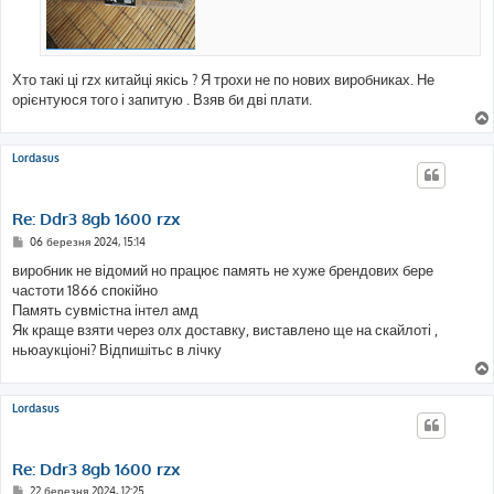
Хто такі ці rzx китайці якісь ? Я трохи не по нових виробниках. Не
орієнтуюся того і запитую . Взяв би дві плати.
Lordasus
Re: Ddr3 8gb 1600 rzx
П
06 березня 2024, 15:14
о
в
виробник не відомий но працює память не хуже брендових бере
і
частоти 1866 спокійно
д
о
Память сувмістна інтел амд
м
Як краще взяти через олх доставку, виставлено ще на скайлоті ,
л
е
ньюаукціоні? Відпишітьс в лічку
н
н
я
Lordasus
Re: Ddr3 8gb 1600 rzx
П
22 березня 2024, 12:25