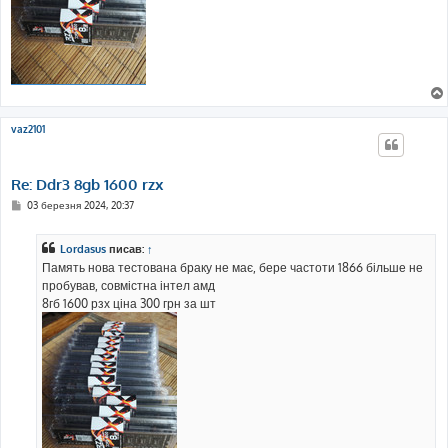
vaz2101
Re: Ddr3 8gb 1600 rzx
П
03 березня 2024, 20:37
о
в
і
Lordasus
писав:
↑
д
о
Память нова тестована браку не має, бере частоти 1866 більше не
м
пробував, совмістна інтел амд
л
е
8гб 1600 рзх ціна 300 грн за шт
н
н
я