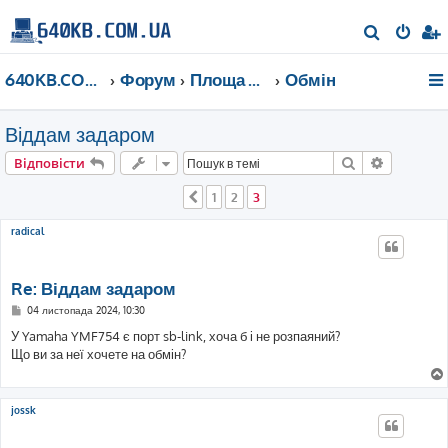
П
о
640KB.COM.UA
Форум
Площа Ринок
Обмін
ш
у
Віддам задаром
к
Пошук
Розшире
Відповісти
1
2
3
Поперед.
radical
Re: Віддам задаром
П
04 листопада 2024, 10:30
о
в
У Yamaha YMF754 є порт sb-link, хоча б і не розпаяний?
і
Що ви за неї хочете на обмін?
д
о
м
л
е
jossk
н
н
я