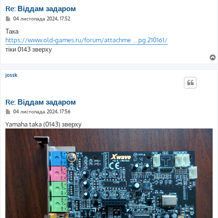
Re: Віддам задаром
П
04 листопада 2024, 17:52
о
в
Така
і
https://www.old-games.ru/forum/attachme ... pg.210161/
д
о
тіки 0143 зверху
м
л
е
н
jossk
н
я
Re: Віддам задаром
П
04 листопада 2024, 17:56
о
в
Yamaha taka (0143) зверху
і
д
о
м
л
е
н
н
я