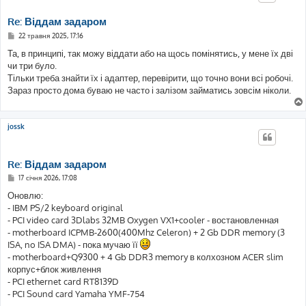
я
Re: Віддам задаром
П
22 травня 2025, 17:16
о
в
Та, в принципі, так можу віддати або на щось помінятись, у мене їх дві
і
чи три було.
д
о
Тільки треба знайти їх і адаптер, перевірити, що точно вони всі робочі.
м
Зараз просто дома буваю не часто і залізом займатись зовсім ніколи.
л
е
н
н
я
jossk
Re: Віддам задаром
П
17 січня 2026, 17:08
о
в
Оновлю:
і
- IBM PS/2 keyboard original
д
о
- PCI video card 3Dlabs 32MB Oxygen VX1+cooler - востановленная
м
- motherboard ICPMB-2600(400Mhz Celeron) + 2 Gb DDR memory (3
л
е
ISA, no ISA DMA) - пока мучаю її
н
- motherboard+Q9300 + 4 Gb DDR3 memory в колхозном ACER slim
н
я
корпус+блок живлення
- PCI ethernet card RT8139D
- PCI Sound card Yamaha YMF-754