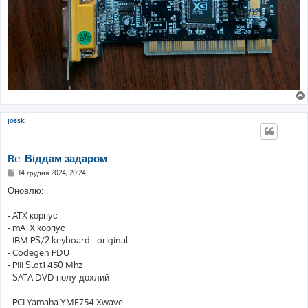
jossk
Re: Віддам задаром
П
14 грудня 2024, 20:24
о
в
Оновлю:
і
д
о
- ATX корпус
м
- mATX корпус
л
е
- IBM PS/2 keyboard - original
н
- Codegen PDU
н
я
- PIII Slot1 450 Mhz
- SATA DVD полу-дохлий
- PCI Yamaha YMF754 Xwave