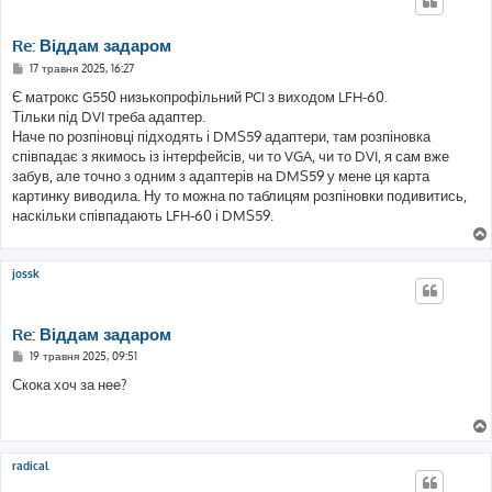
Re: Віддам задаром
П
17 травня 2025, 16:27
о
в
Є матрокс G550 низькопрофільний PCI з виходом LFH-60.
і
Тільки під DVI треба адаптер.
д
о
Наче по розпіновці підходять і DMS59 адаптери, там розпіновка
м
співпадає з якимось із інтерфейсів, чи то VGA, чи то DVI, я сам вже
л
е
забув, але точно з одним з адаптерів на DMS59 у мене ця карта
н
картинку виводила. Ну то можна по таблицям розпіновки подивитись,
н
я
наскільки співпадають LFH-60 і DMS59.
jossk
Re: Віддам задаром
П
19 травня 2025, 09:51
о
в
Скока хоч за нее?
і
д
о
м
л
е
radical
н
н