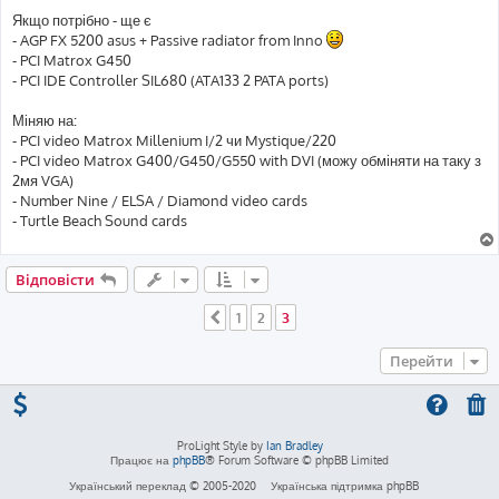
Якщо потрібно - ще є
- AGP FX 5200 asus + Passive radiator from Inno
- PCI Matrox G450
- PCI IDE Controller SIL680 (ATA133 2 PATA ports)
Міняю на:
- PCI video Matrox Millenium I/2 чи Mystique/220
- PCI video Matrox G400/G450/G550 with DVI (можу обміняти на таку з
2мя VGA)
- Number Nine / ELSA / Diamond video cards
- Turtle Beach Sound cards
Відповісти
1
2
3
Поперед.
Перейти
ProLight Style by
Ian Bradley
Працює на
phpBB
® Forum Software © phpBB Limited
Український переклад © 2005-2020
Українська підтримка phpBB