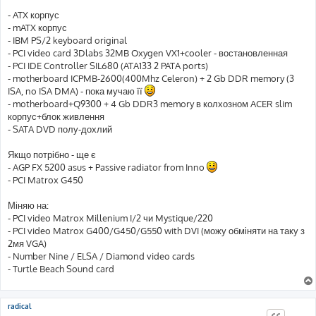
д
о
- ATX корпус
м
- mATX корпус
л
е
- IBM PS/2 keyboard original
н
- PCI video card 3Dlabs 32MB Oxygen VX1+cooler - востановленная
н
я
- PCI IDE Controller SIL680 (ATA133 2 PATA ports)
- motherboard ICPMB-2600(400Mhz Celeron) + 2 Gb DDR memory (3
ISA, no ISA DMA) - пока мучаю її
- motherboard+Q9300 + 4 Gb DDR3 memory в колхозном ACER slim
корпус+блок живлення
- SATA DVD полу-дохлий
Якщо потрібно - ще є
- AGP FX 5200 asus + Passive radiator from Inno
- PCI Matrox G450
Міняю на:
- PCI video Matrox Millenium I/2 чи Mystique/220
- PCI video Matrox G400/G450/G550 with DVI (можу обміняти на таку з
2мя VGA)
- Number Nine / ELSA / Diamond video cards
- Turtle Beach Sound card
radical