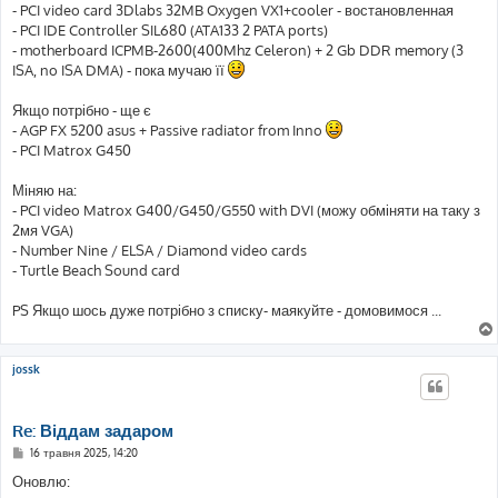
- PCI video card 3Dlabs 32MB Oxygen VX1+cooler - востановленная
- PCI IDE Controller SIL680 (ATA133 2 PATA ports)
- motherboard ICPMB-2600(400Mhz Celeron) + 2 Gb DDR memory (3
ISA, no ISA DMA) - пока мучаю її
Якщо потрібно - ще є
- AGP FX 5200 asus + Passive radiator from Inno
- PCI Matrox G450
Міняю на:
- PCI video Matrox G400/G450/G550 with DVI (можу обміняти на таку з
2мя VGA)
- Number Nine / ELSA / Diamond video cards
- Turtle Beach Sound card
PS Якщо шось дуже потрібно з списку- маякуйте - домовимося ...
jossk
Re: Віддам задаром
П
16 травня 2025, 14:20
о
в
Оновлю:
і