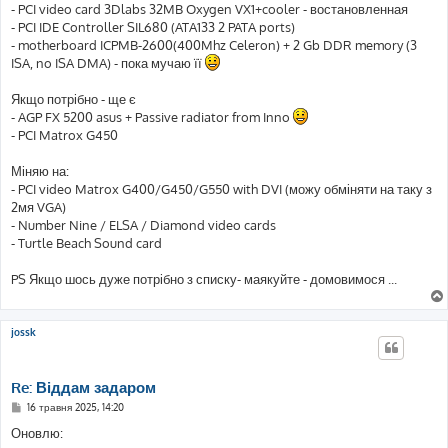
- PCI video card 3Dlabs 32MB Oxygen VX1+cooler - востановленная
- PCI IDE Controller SIL680 (ATA133 2 PATA ports)
- motherboard ICPMB-2600(400Mhz Celeron) + 2 Gb DDR memory (3
ISA, no ISA DMA) - пока мучаю її
Якщо потрібно - ще є
- AGP FX 5200 asus + Passive radiator from Inno
- PCI Matrox G450
Міняю на:
- PCI video Matrox G400/G450/G550 with DVI (можу обміняти на таку з
2мя VGA)
- Number Nine / ELSA / Diamond video cards
- Turtle Beach Sound card
PS Якщо шось дуже потрібно з списку- маякуйте - домовимося ...
jossk
Re: Віддам задаром
П
16 травня 2025, 14:20
о
в
Оновлю:
і