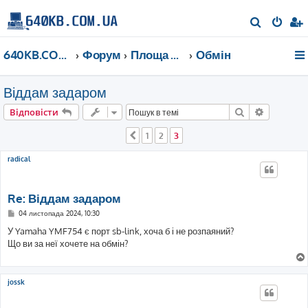
П
о
640KB.COM.UA
Форум
Площа Ринок
Обмін
ш
у
Віддам задаром
к
Пошук
Розшире
Відповісти
1
2
3
Поперед.
radical
Re: Віддам задаром
П
04 листопада 2024, 10:30
о
в
У Yamaha YMF754 є порт sb-link, хоча б і не розпаяний?
і
Що ви за неї хочете на обмін?
д
о
м
л
е
jossk
н
н
я