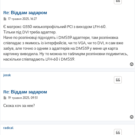
Re: Віддам задаром
П
17 травня 2025, 16:27
о
в
Є матрокс G550 низькопрофільний PCI з виходом LFH-60.
і
Тільки під DVI треба адаптер.
д
о
Наче по розпіновці підходять і DMS59 адаптери, там розпіновка
м
співпадає з якимось із інтерфейсів, чи то VGA, чи то DVI, я сам вже
л
е
забув, але точно з одним з адаптерів на DMS59 у мене ця карта
н
картинку виводила. Ну то можна по таблицям розпіновки подивитись,
н
я
наскільки співпадають LFH-60 і DMS59.
jossk
Re: Віддам задаром
П
19 травня 2025, 09:51
о
в
Скока хоч за нее?
і
д
о
м
л
е
radical
н
н