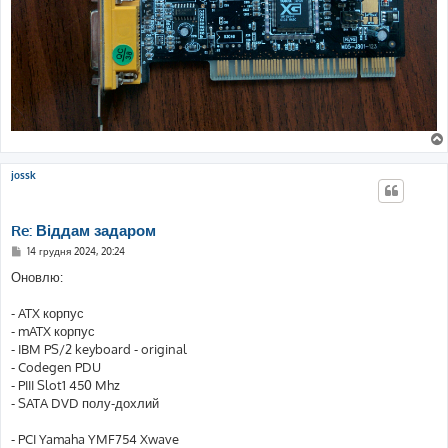
jossk
Re: Віддам задаром
П
14 грудня 2024, 20:24
о
в
Оновлю:
і
д
о
- ATX корпус
м
- mATX корпус
л
е
- IBM PS/2 keyboard - original
н
- Codegen PDU
н
я
- PIII Slot1 450 Mhz
- SATA DVD полу-дохлий
- PCI Yamaha YMF754 Xwave