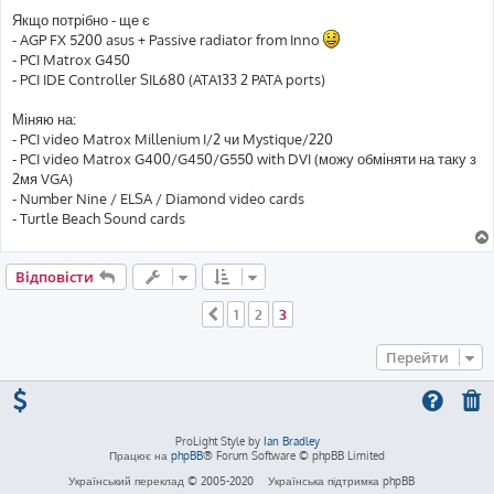
Якщо потрібно - ще є
- AGP FX 5200 asus + Passive radiator from Inno
- PCI Matrox G450
- PCI IDE Controller SIL680 (ATA133 2 PATA ports)
Міняю на:
- PCI video Matrox Millenium I/2 чи Mystique/220
- PCI video Matrox G400/G450/G550 with DVI (можу обміняти на таку з
2мя VGA)
- Number Nine / ELSA / Diamond video cards
- Turtle Beach Sound cards
Відповісти
1
2
3
Поперед.
Перейти
ProLight Style by
Ian Bradley
Працює на
phpBB
® Forum Software © phpBB Limited
Український переклад © 2005-2020
Українська підтримка phpBB