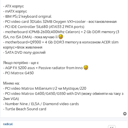
д
о
- ATX корпус
м
- mATX корпус
л
е
- IBM PS/2 keyboard original
н
- PCI video card 3Dlabs 32MB Oxygen VX1+cooler - востановленная
н
я
- PCI IDE Controller SIL680 (ATA133 2 PATA ports)
- motherboard ICPMB-2600(400Mhz Celeron) + 2 Gb DDR memory (3
ISA, no ISA DMA) - пока мучаю її
- motherboard+Q9300 + 4 Gb DDR3 memory в колхозном ACER slim
корпус+блок живлення
- SATA DVD полу-дохлий
Якщо потрібно - ще є
- AGP FX 5200 asus + Passive radiator from Inno
- PCI Matrox G450
Міняю на:
- PCI video Matrox Millenium I/2 чи Mystique/220
- PCI video Matrox G400/G450/G550 with DVI (можу обміняти на таку з
2мя VGA)
- Number Nine / ELSA / Diamond video cards
- Turtle Beach Sound card
radical