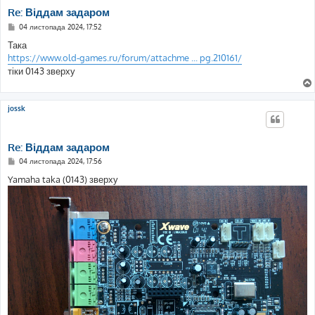
Re: Віддам задаром
П
04 листопада 2024, 17:52
о
в
Така
і
https://www.old-games.ru/forum/attachme ... pg.210161/
д
о
тіки 0143 зверху
м
л
е
н
jossk
н
я
Re: Віддам задаром
П
04 листопада 2024, 17:56
о
в
Yamaha taka (0143) зверху
і
д
о
м
л
е
н
н
я