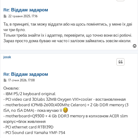
я
Re: Віддам задаром
П
22 травня 2025, 17:16
о
в
Та, в принципі, так можу віддати або на щось помінятись, у мене їх дві
і
чи три було.
д
о
Тільки треба знайти їх і адаптер, перевірити, що точно вони всі робочі.
м
Зараз просто дома буваю не часто і залізом займатись зовсім ніколи.
л
е
н
н
я
jossk
Re: Віддам задаром
П
17 січня 2026, 17:08
о
в
Оновлю:
і
- IBM PS/2 keyboard original
д
о
- PCI video card 3Dlabs 32MB Oxygen VX1+cooler - востановленная
м
- motherboard ICPMB-2600(400Mhz Celeron) + 2 Gb DDR memory (3
л
е
ISA, no ISA DMA) - пока мучаю її
н
- motherboard+Q9300 + 4 Gb DDR3 memory в колхозном ACER slim
н
я
корпус+блок живлення
- PCI ethernet card RT8139D
- PCI Sound card Yamaha YMF-754