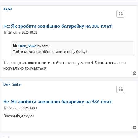
м
л
е
A4241
н
н
я
Re: Як зробити зовнішню батарейку на 386 платі
П
29 квітня 2026, 10:08
о
в
і
Dark_Spike
писав:
↑
д
о
Тобто можна спокійно ставити нову бочку?
м
л
е
Так, якщо за нею стежити то без питань, у мене 4-5 років нова поки
н
нормально тримається
н
я
Dark_Spike
Re: Як зробити зовнішню батарейку на 386 платі
П
29 квітня 2026, 13:04
о
в
Зрозумів,дякую!
і
д
о
м
л
е