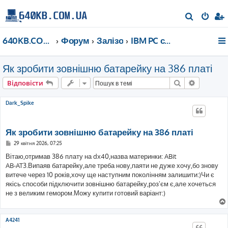
П
о
640KB.COM.UA
Форум
Залізо
IBM PC сумісне до 2000 року
ш
у
Як зробити зовнішню батарейку на 386 платі
к
Пошук
Розшире
Відповісти
Dark_Spike
Як зробити зовнішню батарейку на 386 платі
П
29 квітня 2026, 07:25
о
в
Вітаю,отримав 386 плату на dx40,назва материнки: ABit
і
AB-AT3.Випаяв батарейку,але треба нову,паяти не дуже хочу,бо знову
д
о
витече через 10 років,хочу ще наступним поколінням залишити:)Чи є
м
якісь способи підключити зовнішню батарейку,розʼєм є,але хочеться
л
е
не з великим гемором.Можу купити готовий варіант:)
н
н
я
A4241