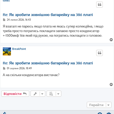
tonks
н
н
я
Re: Як зробити зовнішню батарейку на 386 платі
П
24 липня 2026, 16:43
о
в
Я взагалi не парюсь якщо плата не якась супер колекцiйна, i якщо
і
треба просто погратись поклацати запаюю просто конденсатор
д
о
+-1500мкф 16в який пiд рукою, на погратись поклацати з головою.
м
л
е
н
BreakPoint
н
я
Re: Як зробити зовнішню батарейку на 386 платі
П
01 серпня 2026, 18:49
о
в
А на скільки конденсатора вистачає?
і
д
о
м
л
е
Відповісти
н
н
я
Перейти