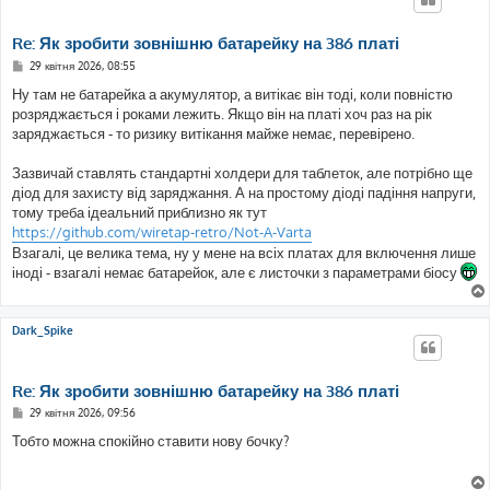
Re: Як зробити зовнішню батарейку на 386 платі
П
29 квітня 2026, 08:55
о
в
Ну там не батарейка а акумулятор, а витікає він тоді, коли повністю
і
розряджається і роками лежить. Якщо він на платі хоч раз на рік
д
о
заряджається - то ризику витікання майже немає, перевірено.
м
л
е
Зазвичай ставлять стандартні холдери для таблеток, але потрібно ще
н
діод для захисту від заряджання. А на простому діоді падіння напруги,
н
я
тому треба ідеальний приблизно як тут
https://github.com/wiretap-retro/Not-A-Varta
Взагалі, це велика тема, ну у мене на всіх платах для включення лише
іноді - взагалі немає батарейок, але є листочки з параметрами біосу
Dark_Spike
Re: Як зробити зовнішню батарейку на 386 платі
П
29 квітня 2026, 09:56
о
в
Тобто можна спокійно ставити нову бочку?
і
д
о