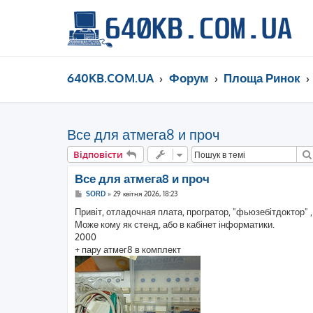
640KB.COM.UA
Форум
Площа Ринок
Все для атмега8 и проч
Відповісти
Все для атмега8 и проч
П
SORD
»
29 квітня 2026, 18:23
о
в
Привіт, отладочная плата, програтор, "фьюзебітдоктор" , 
і
Може кому як стенд, або в кабінет інформатики.
д
о
2000
м
+ пару атмег8 в комплект
л
е
н
н
я