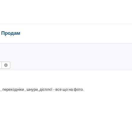
Продам
Пошук
Розширений пошук
, переходніки , шнури, дісплєї - все що на фото.