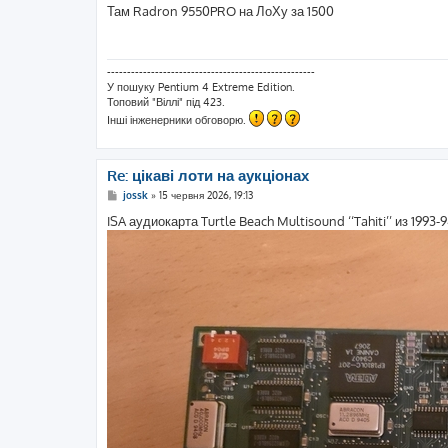
в
Там Radron 9550PRO на ЛоХу за 1500
і
д
о
м
л
----------------------------------------------------
е
У пошуку Pentium 4 Extreme Edition.
н
Топовий "Віллі" під 423.
н
я
Інші інженерники обговорю.
Re: цікаві лоти на аукціонах
П
jossk
»
15 червня 2026, 19:13
о
в
ISA аудиокарта Turtle Beach Multisound ‘‘Tahiti’’ из 1993-
і
д
о
м
л
е
н
н
я