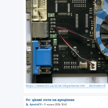
https://www.olx.ua/d/uk/obyavlenie/retr ... derIndex=0
Re: цікаві лоти на аукціонах
П
ApostolCV
»
11 червня 2026, 18:42
о