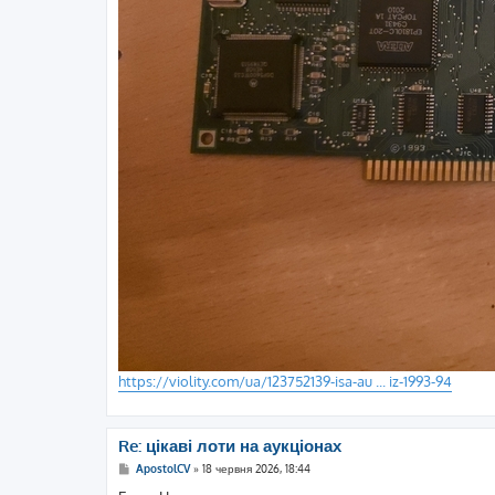
https://violity.com/ua/123752139-isa-au ... iz-1993-94
Re: цікаві лоти на аукціонах
П
ApostolCV
»
18 червня 2026, 18:44
о
в