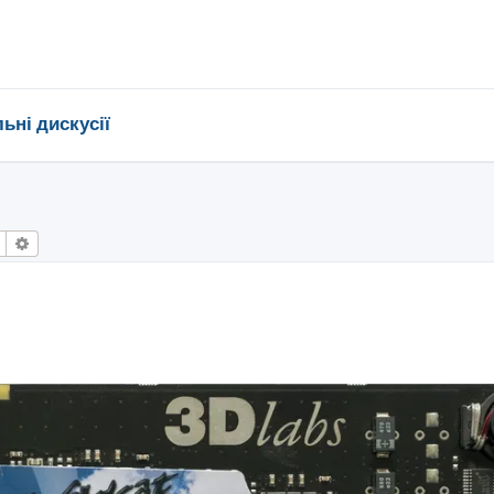
ьні дискусії
Пошук
Розширений пошук