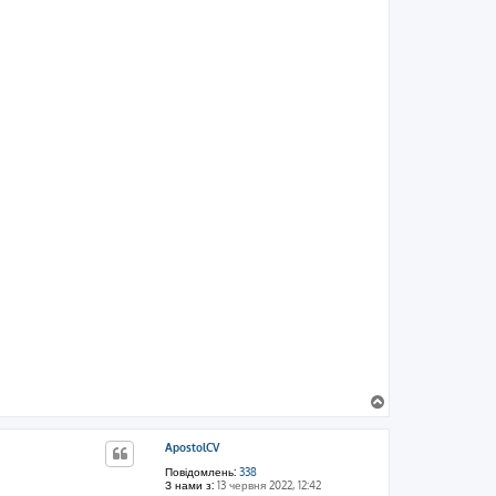
Д
о
г
ApostolCV
о
р
Повідомлень:
338
и
З нами з:
13 червня 2022, 12:42