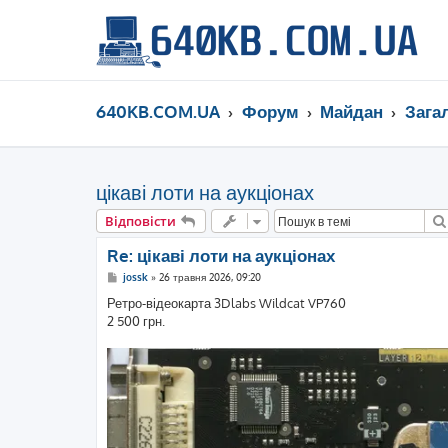
640KB.COM.UA
Форум
Майдан
Загал
цікаві лоти на аукціонах
Відповісти
Re: цікаві лоти на аукціонах
П
jossk
»
26 травня 2026, 09:20
о
в
Ретро-відеокарта 3Dlabs Wildcat VP760
і
2 500 грн.
д
о
м
л
е
н
н
я