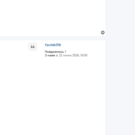
Д
о
г
Yarchik1710
о
р
Повідомлень:
1
и
З нами з:
22 липня 2026, 16:00