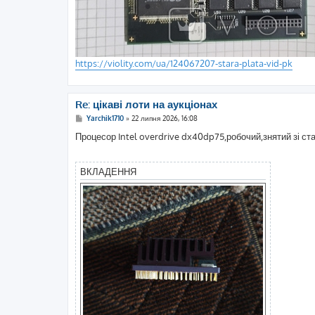
https://violity.com/ua/124067207-stara-plata-vid-pk
Re: цікаві лоти на аукціонах
П
Yarchik1710
»
22 липня 2026, 16:08
о
в
Процесор Intel overdrive dx40dp75,робочий,знятий зі стар
і
д
о
м
ВКЛАДЕННЯ
л
е
н
н
я