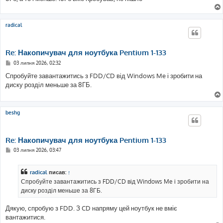
radical
Re: Накопичувач для ноутбука Pentium 1-133
П
03 липня 2026, 02:32
о
в
Спробуйте завантажитись з FDD/CD від Windows Me і зробити на
і
диску розділ меньше за 8ГБ.
д
о
м
л
е
beshg
н
н
я
Re: Накопичувач для ноутбука Pentium 1-133
П
03 липня 2026, 03:47
о
в
і
radical
писав:
↑
д
о
Спробуйте завантажитись з FDD/CD від Windows Me і зробити на
м
диску розділ меньше за 8ГБ.
л
е
н
Дякую, спробую з FDD. З CD напряму цей ноутбук не вміє
н
я
вантажитися.