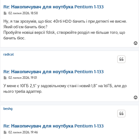
Re: Накопичувач для ноутбука Pentium 1-133
П
02 липня 2026, 18:58
о
в
Ну, я так зрозумів, що біос 40гб HDD бачить і при детекті не висне.
і
Який об'єм бачить біос?
д
о
Пробуйте новіші версії fdisk, створюйте розділ не більше того, що
м
бачить біос.
л
е
н
н
я
radical
Re: Накопичувач для ноутбука Pentium 1-133
П
02 липня 2026, 19:01
о
в
У мене є 10ГБ 2,5" у задовільному стані і новий 1,8" на 16ГБ, але до
і
нього треба адаптер.
д
о
м
л
е
beshg
н
н
я
Re: Накопичувач для ноутбука Pentium 1-133
П
02 липня 2026, 19:46
о