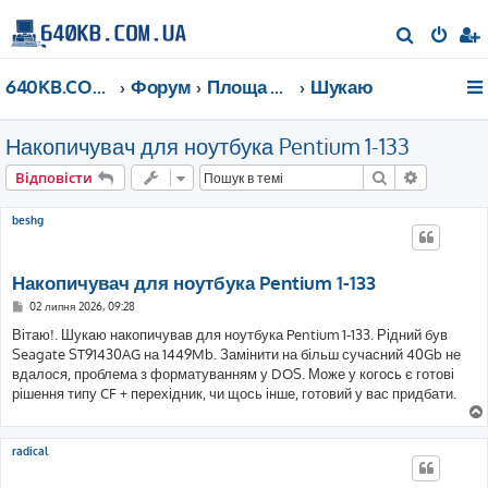
П
о
640KB.COM.UA
Форум
Площа Ринок
Шукаю
ш
у
Накопичувач для ноутбука Pentium 1-133
к
Пошук
Розшире
Відповісти
beshg
Накопичувач для ноутбука Pentium 1-133
П
02 липня 2026, 09:28
о
в
Вітаю!. Шукаю накопичував для ноутбука Pentium 1-133. Рідний був
і
Seagate ST91430AG на 1449Mb. Замінити на більш сучасний 40Gb не
д
о
вдалося, проблема з форматуванням у DOS. Може у когось є готові
м
рішення типу CF + перехідник, чи щось інше, готовий у вас придбати.
л
е
н
н
я
radical