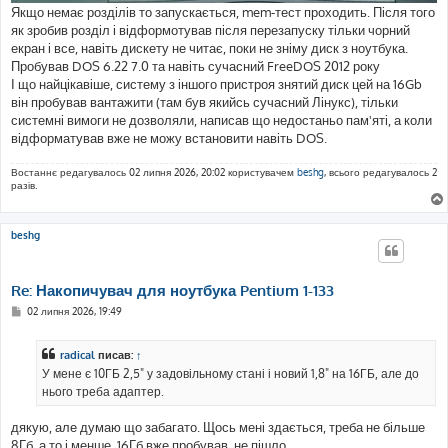
Якщо немає розділів то запускається, mem-тест проходить. Після того
як зробив розділ і відформотував після перезапуску тільки чорний
екран і все, навіть дискету не читає, поки не зніму диск з ноутбука.
Пробував DOS 6.22 7.0 та навіть сучасний FreeDOS 2012 року
І що найцікавіше, систему з іншого пристроя знятий диск цей на 16Gb
він пробував вантажити (там був якийсь сучасний Лінукс), тільки
системні вимоги не дозволяли, написав що недостаньо пам'яті, а коли
відформатував вже не можу встановити навіть DOS.
Востаннє редагувалось 02 липня 2026, 20:02 користувачем
beshg
, всього редагувалось 2
разів.
beshg
Re: Накопичувач для ноутбука Pentium 1-133
П
02 липня 2026, 19:49
о
в
і
radical
писав:
↑
д
о
У мене є 10ГБ 2,5" у задовільному стані і новий 1,8" на 16ГБ, але до
м
нього треба адаптер.
л
е
н
дякую, але думаю що забагато. Щось мені здається, треба не більше
н
я
8Гб, а то і менше. 16Гб вже пробував, не пішло