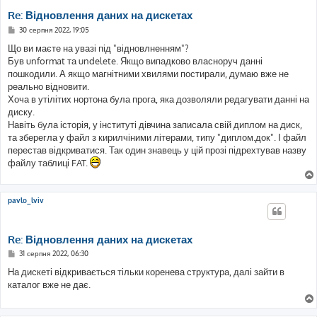
Re: Відновлення даних на дискетах
П
30 серпня 2022, 19:05
о
в
Що ви маєте на увазі під "відновлненням"?
і
Був unformat та undelete. Якщо випадково власноруч данні
д
о
пошкодили. А якщо магнітними хвилями постирали, думаю вже не
м
реально відновити.
л
е
Хоча в утілітих нортона була прога, яка дозволяли редагувати данні на
н
диску.
н
я
Навіть була історія, у інституті дівчина записала свій диплом на диск,
та зберегла у файл з кирилчіними літерами, типу "диплом.док". І файл
перестав відкриватися. Так один знавець у цій прозі підрехтував назву
файлу таблиці FAT.
pavlo_lviv
Re: Відновлення даних на дискетах
П
31 серпня 2022, 06:30
о
в
На дискеті відкривається тільки коренева структура, далі зайти в
і
каталог вже не дає.
д
о
м
л