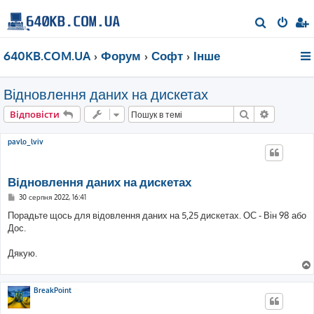
П
о
640KB.COM.UA
Форум
Софт
Інше
ш
у
Відновлення даних на дискетах
к
Пошук
Розшире
Відповісти
pavlo_lviv
Відновлення даних на дискетах
П
30 серпня 2022, 16:41
о
в
Порадьте щось для відовлення даних на 5,25 дискетах. ОС - Він 98 або
і
Дос.
д
о
м
Дякую.
л
е
н
н
я
BreakPoint