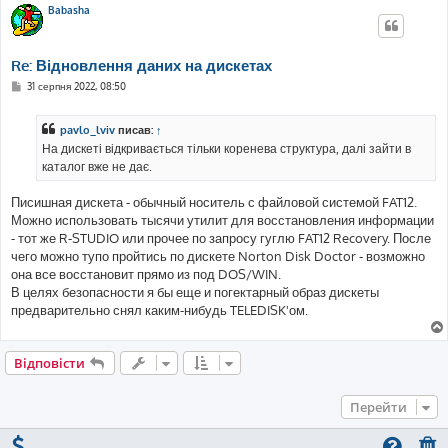
е
Babasha
н
н
я
Re: Відновлення даних на дискетах
П
31 серпня 2022, 08:50
о
в
і
pavlo_lviv
писав:
↑
д
о
На дискеті відкривається тільки коренева структура, далі зайти в
м
каталог вже не дає.
л
е
н
Писишная дискета - обычный носитель с файловой системой FAT12.
н
я
Можно использовать тысячи утилит для восстановления информации
- тот же R-STUDIO или прочее по запросу гуглю FAT12 Recovery. После
чего можно тупо пройтись по дискете Norton Disk Doctor - возможно
она все восстановит прямо из под DOS/WIN.
В целях безопасности я бы еще и погектарный образ дискеты
предварительно снял каким-нибудь TELEDISK'ом.
Відповісти
Перейти