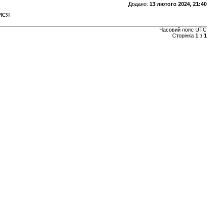
Додано:
13 лютого 2024, 21:40
ися
Часовий пояс
UTC
Сторінка
1
з
1