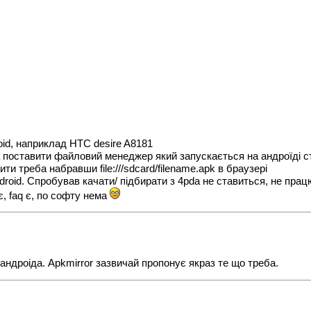
oid, наприклад HTC desire A8181
ба поставити файловий менеджер який запускається на андроїді с
 треба набравши file:///sdcard/filename.apk в браузері
roid. Спробував качати/ підбирати з 4pda не ставиться, не прац
є, faq є, по софту нема
ндроіда. Apkmirror зазвичай пропонує якраз те що треба.