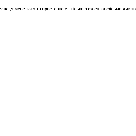
исне ,у мене така тв приставка є , тільки з флешки фільми дивит