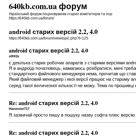
640kb.com.ua форум
Український форум поціновувачів старих комп'ютерів та ігор
https://640kb.com.ua/forum/
android старих версій 2.2, 4.0
https://640kb.com.ua/forum/viewtopic.php?t=125
android старих версій 2.2, 4.0
v0f41k
є декілька старих робочих апаратів з старими версіями andr
Я в андроїді початківець, намагаюсь розібратися, мені тре
стандартного файлового менеджера нема, прочитав що ставити
Який файловий менеджер і якої версії працює на старому and
серед такої величезної кількості не можу. Тема по прошивці 
Re: android старих версій 2.2, 4.0
Harvester717
Я зазвичай просто пишу в пошуку назву софта плюс версію а
Re: android старих версій 2.2, 4.0