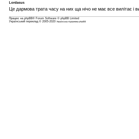
Lordasus
Це дармова трата часу на них ща нічо не має все вилітає і в
Працює на
phpBB
® Forum Software © phpBB Limited
Український переклад © 2005-2020
Українська підтримка phpBB