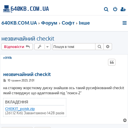
П
о
640KB.COM.UA
Форум
Софт
Інше
ш
у
незвичайний checkit
к
Пошук
Розшире
Відповісти
v0f41k
незвичайний checkit
П
10 травня 2023, 21:01
о
в
на старому жорсткому диску знайшов ось такий русифікований checkit
і
який стверджує що адаптований під "поиск-2"
д
о
м
ВКЛАДЕННЯ
л
е
CHEKIT_poisk.zip
н
(261.12 Кіб) Завантажено 1428 разів
н
я