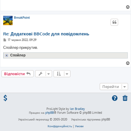
д
о
м
л
е
BreakPoint
н
н
я
Re: Додаткові BBCode для повідомлень
П
17 червня 2022, 09:29
о
в
Спойлер прикрутив.
і
д
Спойлер
о
м
л
е
н
Відповісти
н
я
Перейти
ProLight Style by
Ian Bradley
Працює на
phpBB
® Forum Software © phpBB Limited
Український переклад © 2005-2020
Українська підтримка phpBB
Конфіденційність
|
Умови