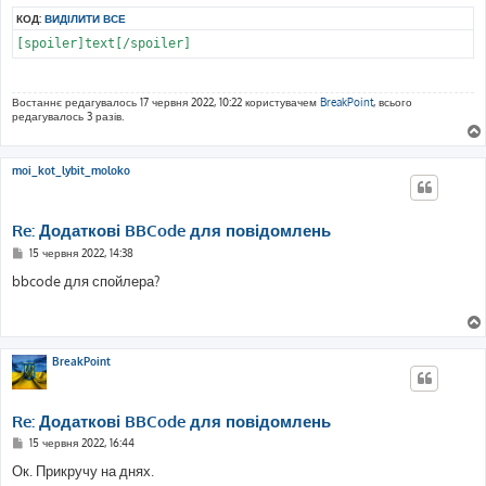
КОД:
ВИДІЛИТИ ВСЕ
[spoiler]text[/spoiler]
Востаннє редагувалось 17 червня 2022, 10:22 користувачем
BreakPoint
, всього
редагувалось 3 разів.
moi_kot_lybit_moloko
Re: Додаткові BBCode для повідомлень
П
15 червня 2022, 14:38
о
в
bbcode для спойлера?
і
д
о
м
л
е
BreakPoint
н
н
я
Re: Додаткові BBCode для повідомлень
П
15 червня 2022, 16:44
о
в
Ок. Прикручу на днях.
і