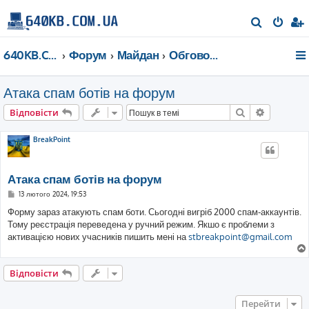
П
о
640KB.COM.UA
Форум
Майдан
Обговорюємо наш форум
ш
у
Атака спам ботів на форум
к
Пошук
Розшире
Відповісти
BreakPoint
Атака спам ботів на форум
П
13 лютого 2024, 19:53
о
в
Форму зараз атакують спам боти. Сьогодні вигріб 2000 спам-аккаунтів.
і
Тому реєстрація переведена у ручний режим. Якшо є проблеми з
д
о
активацією нових учасників пишить мені на
stbreakpoint@gmail.com
м
л
е
н
Відповісти
н
я
Перейти