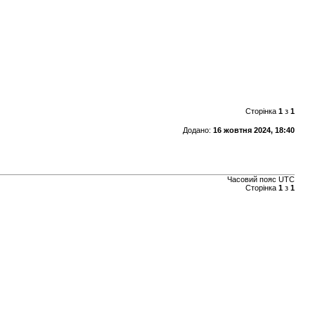
Сторінка
1
з
1
Додано:
16 жовтня 2024, 18:40
Часовий пояс
UTC
Сторінка
1
з
1