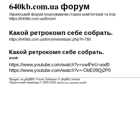
640kb.com.ua форум
Український форум поціновувачів старих комп'ютерів та ігор
https://640kb.com.ua/forum/
Какой ретрокомп себе собрать.
https://640kb.com.ua/forum/viewtopic.php?t=780
Какой ретрокомп себе собрать.
jossk
https://www.youtube.com/watch?v=vwlPeU-ood0
https://www.youtube.com/watch?v=-ObE09Qj2P0
Працює на
phpBB
® Forum Software © phpBB Limited
Український переклад © 2005-2020
Українська підтримка phpBB