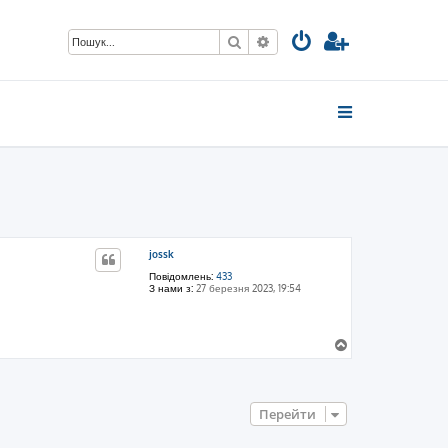
Пошук
Розширений пошук
jossk
Повідомлень:
433
З нами з:
27 березня 2023, 19:54
Д
о
г
о
р
Перейти
и