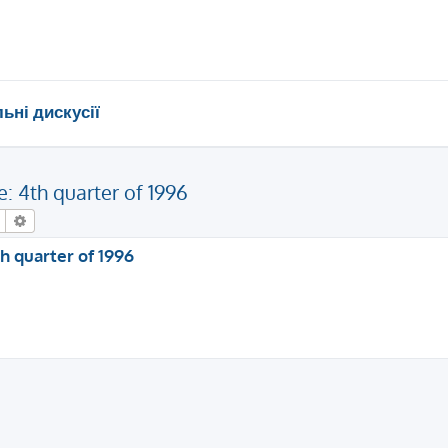
ьні дискусії
: 4th quarter of 1996
Пошук
Розширений пошук
h quarter of 1996