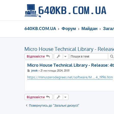
640KB.COM.UA
Форум
Майдан
Загал
Micro House Technical Library - Release
Відповісти
Micro House Technical Library - Release: 4t
П
jossk
»
21 листопада 2024, 20:01
о
в
https://minuszerodegrees.net/software/M ... 4_1996.htm
і
д
о
м
л
е
Відповісти
н
н
я
Повернутись до “Загальні дискусії”