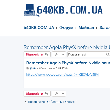
640KB.COM.UA
Форум
Майдан
Загал
Remember Ageia PhysX before Nvidia 
Відповісти
Remember Ageia PhysX before Nvidia bou
П
jossk
»
22 листопада 2024, 16:26
о
в
https://www.youtube.com/watch?v=CEQVkYe5lIM
і
д
о
м
л
е
Відповісти
н
н
я
Повернутись до “Загальні дискусії”