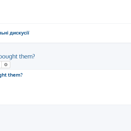
ьні дискусії
bought them?
Пошук
Розширений пошук
ght them?