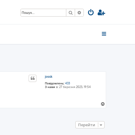
Пошук
Розширений пошук
jossk
Повідомлень:
433
З нами з:
27 березня 2023, 19:54
Д
о
г
о
р
Перейти
и