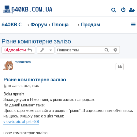
П
о
640KB.COM.UA
Форум
Площа Ринок
Продам
ш
у
Різне компютерне залізо
к
Пошук
Розшире
Відповісти
monoxrom
Різне компютерне залізо
П
18 лютого 2025, 18:46
о
в
Всім привіт
і
Знаходжуся в Німеччині, є різне залізо на продаж.
д
о
На даний момент таке:
м
Щось старе можна знайти в розділі "різне". З задоволенням обміняюсь
л
е
на щось, якщо у вас є з цієї теми:
н
viewtopic.php?t=88
н
я
нове компютерне залізо: