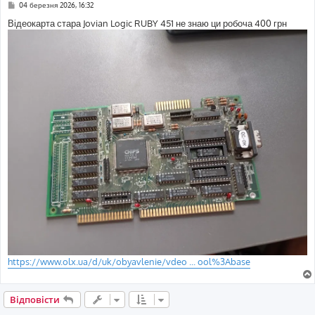
П
04 березня 2026, 16:32
о
в
Відеокарта стара Jovian Logic RUBY 451 не знаю ци робоча 400 грн
і
д
о
м
л
е
н
н
я
https://www.olx.ua/d/uk/obyavlenie/vdeo ... ool%3Abase
Відповісти