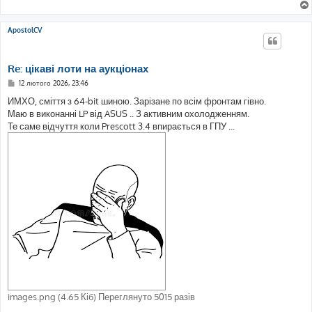
о
м
л
е
ApostolCV
н
н
я
Re: цікаві лоти на аукціонах
П
12 лютого 2026, 23:46
о
в
ИМХО, сміття з 64-bit шиною. Зарізане по всім фронтам гівно.
і
Маю в виконанні LP від ASUS .. З активним охолодженням.
д
о
Те саме відчуття коли Prescott 3.4 впирається в ГПУ ...
м
л
е
н
н
я
images.png (4.65 Кіб) Переглянуто 5015 разів