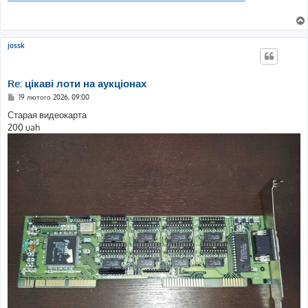
і
д
о
м
л
е
jossk
н
н
я
Re: цікаві лоти на аукціонах
П
19 лютого 2026, 09:00
о
в
Старая видеокарта
і
200 uah
д
о
м
л
е
н
н
я