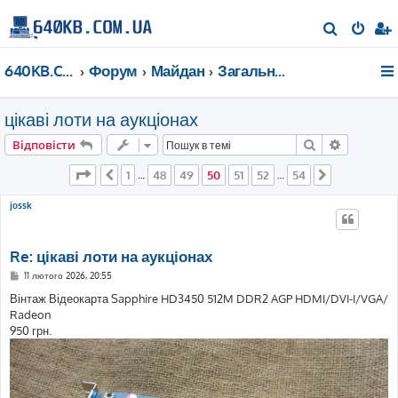
П
о
640KB.COM.UA
Форум
Майдан
Загальні дискусії
ш
у
цікаві лоти на аукціонах
к
Пошук
Розшире
Відповісти
Сторінка
50
з
54
1
48
49
50
51
52
54
Поперед.
…
…
Далі
jossk
Re: цікаві лоти на аукціонах
П
11 лютого 2026, 20:55
о
в
Вінтаж Відеокарта Sapphire HD3450 512M DDR2 AGP HDMI/DVI-I/VGA/
і
Radeon
д
о
950 грн.
м
л
е
н
н
я