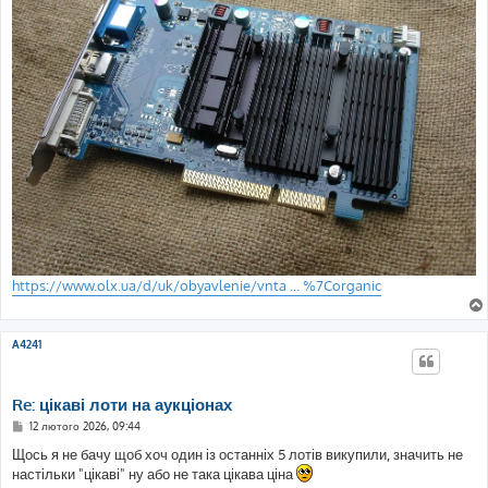
https://www.olx.ua/d/uk/obyavlenie/vnta ... %7Corganic
A4241
Re: цікаві лоти на аукціонах
П
12 лютого 2026, 09:44
о
в
Щось я не бачу щоб хоч один із останніх 5 лотів викупили, значить не
і
настільки "цікаві" ну або не така цікава ціна
д