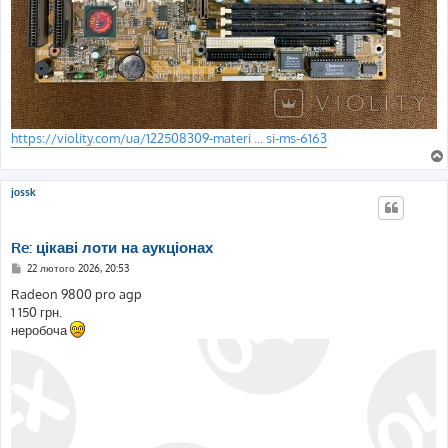
https://violity.com/ua/122508309-materi ... si-ms-6163
jossk
Re: цікаві лоти на аукціонах
П
22 лютого 2026, 20:53
о
в
Radeon 9800 pro agp
і
1 150 грн.
д
о
неробоча
м
л
е
н
н
я