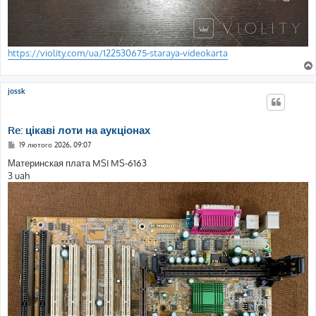
https://violity.com/ua/122530675-staraya-videokarta
jossk
Re: цікаві лоти на аукціонах
П
19 лютого 2026, 09:07
о
в
Материнская плата MSI MS-6163
і
3 uah
д
о
м
л
е
н
н
я