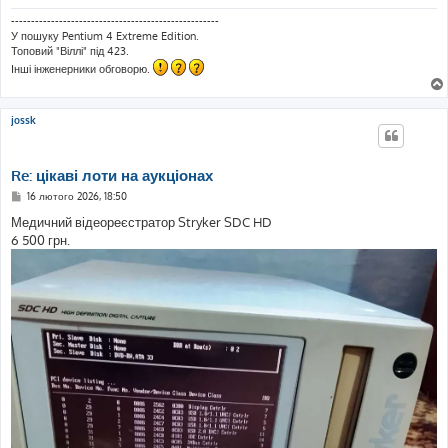
----------------------------------------------------
У пошуку Pentium 4 Extreme Edition.
Топовий "Віллі" під 423.
Інші інженерники обговорю.
jossk
Re: цікаві лоти на аукціонах
П
16 лютого 2026, 18:50
о
в
Медичний відеореєстратор Stryker SDC HD
і
6 500 грн.
д
о
м
л
е
н
н
я