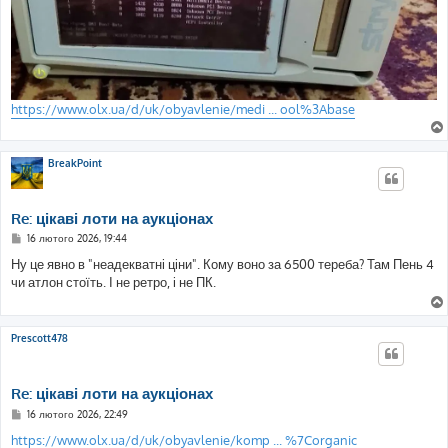
https://www.olx.ua/d/uk/obyavlenie/medi ... ool%3Abase
BreakPoint
Re: цікаві лоти на аукціонах
П
16 лютого 2026, 19:44
о
в
Ну це явно в "неадекватні ціни". Кому воно за 6500 тереба? Там Пень 4
і
чи атлон стоїть. І не ретро, і не ПК.
д
о
м
л
е
Prescott478
н
н
я
Re: цікаві лоти на аукціонах
П
16 лютого 2026, 22:49
о
в
https://www.olx.ua/d/uk/obyavlenie/komp ... %7Corganic