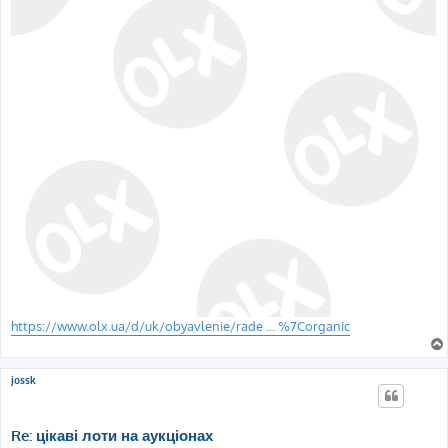
https://www.olx.ua/d/uk/obyavlenie/rade ... %7Corganic
jossk
Re: цікаві лоти на аукціонах