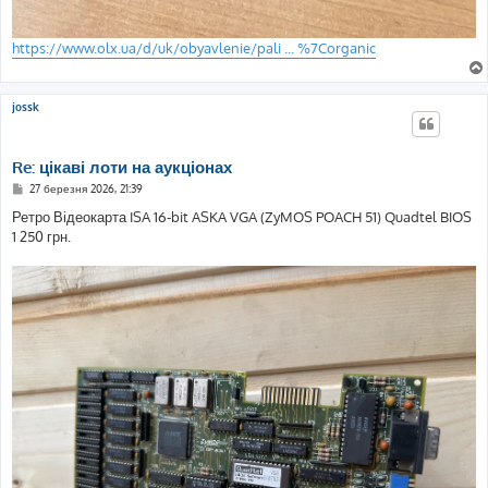
https://www.olx.ua/d/uk/obyavlenie/pali ... %7Corganic
jossk
Re: цікаві лоти на аукціонах
П
27 березня 2026, 21:39
о
в
Ретро Відеокарта ISA 16-bit ASKA VGA (ZyMOS POACH 51) Quadtel BIOS
і
1 250 грн.
д
о
м
л
е
н
н
я