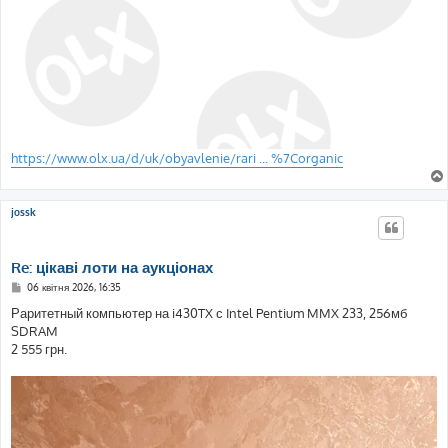
https://www.olx.ua/d/uk/obyavlenie/rari ... %7Corganic
jossk
Re: цікаві лоти на аукціонах
П
06 квітня 2026, 16:35
о
в
Раритетный компьютер на i430TX с Intel Pentium MMX 233, 256мб
і
SDRAM
д
о
2 555 грн.
м
л
е
н
н
я