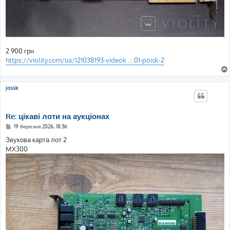
2 900 грн
https://violity.com/ua/121038193-videok ... 01-poisk-2
jossk
Re: цікаві лоти на аукціонах
П
19 березня 2026, 18:36
о
в
Звукова карта лот 2
і
MX300
д
о
м
л
е
н
н
я