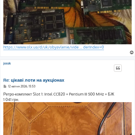
https://www.olx.ua/d/uk/obyavlenie/vide ... derIndex=0
jossk
Re: цікаві лоти на аукціонах
П
12 квітня 2026, 15:53
о
в
Ретро-комплект Slot 1: Intel CC820 + Pentium III 500 MHz + БЖ
і
1 041 грн.
д
о
м
л
е
н
н
я