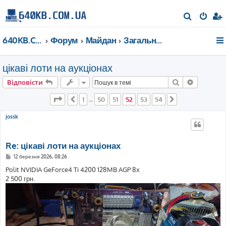
П
о
640KB.COM.UA
Форум
Майдан
Загальні дискусії
ш
у
цікаві лоти на аукціонах
к
Пошук
Розшире
Відповісти
Сторінка
52
з
54
1
50
51
52
53
54
Поперед.
…
Далі
jossk
Re: цікаві лоти на аукціонах
П
12 березня 2026, 08:26
о
в
Polit NVIDIA GeForce4 Ti 4200 128MB AGP 8x
і
2 500 грн.
д
о
м
л
е
н
н
я