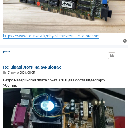
https://www.olx.ua/d/uk/obyavlenie/retr ... %7Corganic
jossk
Re: цікаві лоти на аукціонах
П
01 квітня 2026, 08:05
о
в
Ретро материнская плата сокет 370 и два слота видеокарты
і
900 грн.
д
о
м
л
е
н
н
я