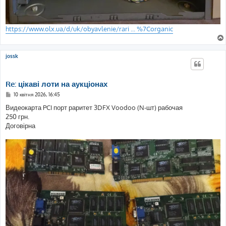
https://www.olx.ua/d/uk/obyavlenie/rari ... %7Corganic
jossk
Re: цікаві лоти на аукціонах
П
10 квітня 2026, 16:45
о
в
Видеокарта PCI порт раритет 3DFX Voodoo (N-шт) рабочая
і
250 грн.
д
о
Договірна
м
л
е
н
н
я