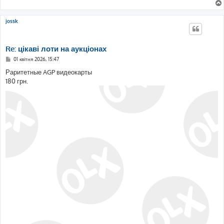
jossk
Re: цікаві лоти на аукціонах
П
01 квітня 2026, 15:47
о
в
Раритетные AGP видеокарты
і
180 грн.
д
о
м
л
е
н
н
я