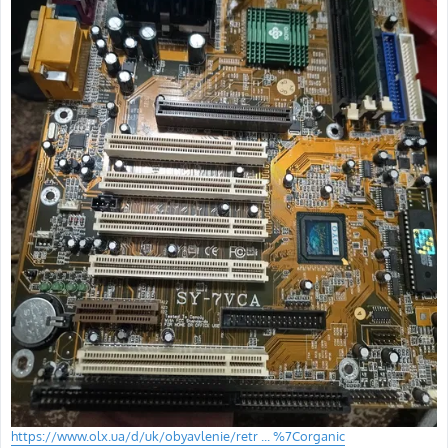
https://www.olx.ua/d/uk/obyavlenie/retr ... %7Corganic