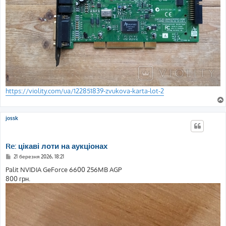
https://violity.com/ua/122851839-zvukova-karta-lot-2
jossk
Re: цікаві лоти на аукціонах
П
21 березня 2026, 18:21
о
в
Palit NVIDIA GeForce 6600 256MB AGP
і
800 грн.
д
о
м
л
е
н
н
я