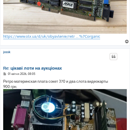
https://www.olx.ua/d/uk/obyavlenie/retr ... %7Corganic
jossk
Re: цікаві лоти на аукціонах
П
01 квітня 2026, 08:05
о
в
Ретро материнская плата сокет 370 и два слота видеокарты
і
900 грн.
д
о
м
л
е
н
н
я