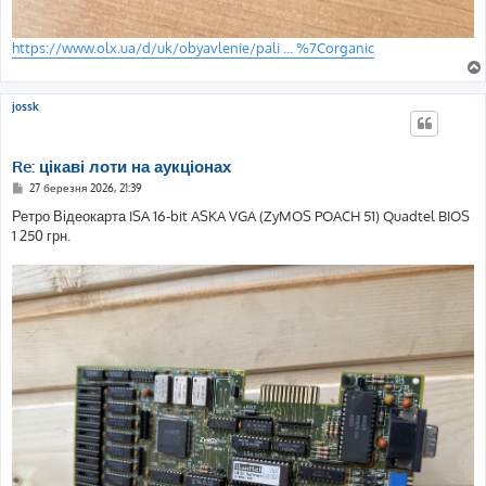
https://www.olx.ua/d/uk/obyavlenie/pali ... %7Corganic
jossk
Re: цікаві лоти на аукціонах
П
27 березня 2026, 21:39
о
в
Ретро Відеокарта ISA 16-bit ASKA VGA (ZyMOS POACH 51) Quadtel BIOS
і
1 250 грн.
д
о
м
л
е
н
н
я