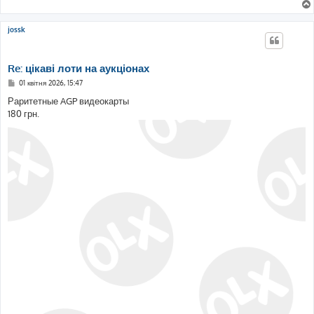
jossk
Re: цікаві лоти на аукціонах
П
01 квітня 2026, 15:47
о
в
Раритетные AGP видеокарты
і
180 грн.
д
о
м
л
е
н
н
я