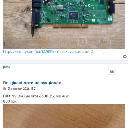
https://violity.com/ua/122851839-zvukova-karta-lot-2
jossk
Re: цікаві лоти на аукціонах
П
21 березня 2026, 18:21
о
в
Palit NVIDIA GeForce 6600 256MB AGP
і
800 грн.
д
о
м
л
е
н
н
я