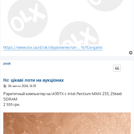
https://www.olx.ua/d/uk/obyavlenie/rari ... %7Corganic
jossk
Re: цікаві лоти на аукціонах
П
06 квітня 2026, 16:35
о
в
Раритетный компьютер на i430TX с Intel Pentium MMX 233, 256мб
і
SDRAM
д
о
2 555 грн.
м
л
е
н
н
я