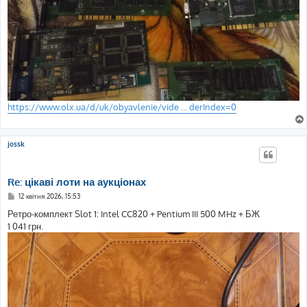
https://www.olx.ua/d/uk/obyavlenie/vide ... derIndex=0
jossk
Re: цікаві лоти на аукціонах
П
12 квітня 2026, 15:53
о
в
Ретро-комплект Slot 1: Intel CC820 + Pentium III 500 MHz + БЖ
і
1 041 грн.
д
о
м
л
е
н
н
я