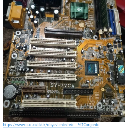
https://www.olx.ua/d/uk/obyavlenie/retr ... %7Corganic