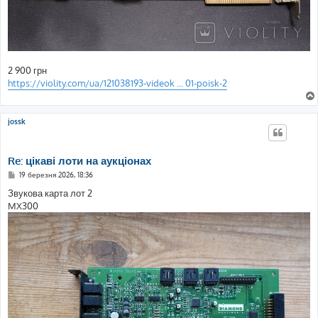
2 900 грн
https://violity.com/ua/121038193-videok ... 01-poisk-2
jossk
Re: цікаві лоти на аукціонах
П
19 березня 2026, 18:36
о
в
Звукова карта лот 2
і
MX300
д
о
м
л
е
н
н
я