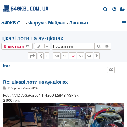
П
о
640KB.COM.UA
Форум
Майдан
Загальні дискусії
ш
у
цікаві лоти на аукціонах
к
Пошук
Розшире
Відповісти
Сторінка
52
з
54
1
50
51
52
53
54
Поперед.
…
Далі
jossk
Re: цікаві лоти на аукціонах
П
12 березня 2026, 08:26
о
в
Polit NVIDIA GeForce4 Ti 4200 128MB AGP 8x
і
2 500 грн.
д
о
м
л
е
н
н
я