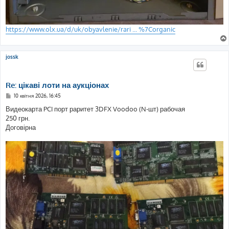
https://www.olx.ua/d/uk/obyavlenie/rari ... %7Corganic
jossk
Re: цікаві лоти на аукціонах
П
10 квітня 2026, 16:45
о
в
Видеокарта PCI порт раритет 3DFX Voodoo (N-шт) рабочая
і
250 грн.
д
о
Договірна
м
л
е
н
н
я