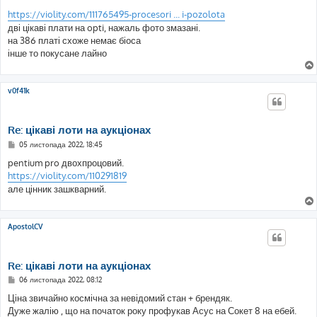
о
в
https://violity.com/111765495-procesori ... i-pozolota
і
дві цікаві плати на opti, нажаль фото змазані.
д
о
на 386 платі схоже немає біоса
м
інше то покусане лайно
л
е
н
н
я
v0f41k
Re: цікаві лоти на аукціонах
П
05 листопада 2022, 18:45
о
в
pentium pro двохпроцовий.
і
https://violity.com/110291819
д
о
але цінник зашкварний.
м
л
е
н
ApostolCV
н
я
Re: цікаві лоти на аукціонах
П
06 листопада 2022, 08:12
о
в
Ціна звичайно космічна за невідомий стан + брендяк.
і
Дуже жалію , що на початок року профукав Асус на Сокет 8 на ебей.
д