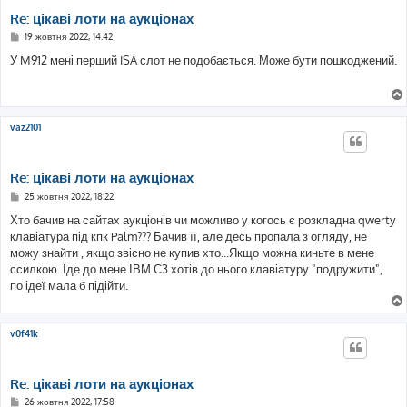
Re: цікаві лоти на аукціонах
П
19 жовтня 2022, 14:42
о
в
У M912 мені перший ISA слот не подобається. Може бути пошкоджений.
і
д
о
м
л
е
vaz2101
н
н
я
Re: цікаві лоти на аукціонах
П
25 жовтня 2022, 18:22
о
в
Хто бачив на сайтах аукціонів чи можливо у когось є розкладна qwerty
і
клавіатура під кпк Palm??? Бачив її, але десь пропала з огляду, не
д
о
можу знайти , якщо звісно не купив хто...Якщо можна киньте в мене
м
ссилкою. Їде до мене ІВМ С3 хотів до нього клавіатуру "подружити",
л
е
по ідеї мала б підійти.
н
н
я
v0f41k
Re: цікаві лоти на аукціонах
П
26 жовтня 2022, 17:58