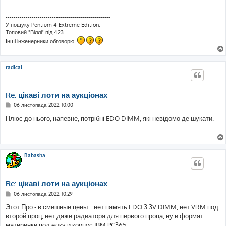
о
м
л
----------------------------------------------------
е
У пошуку Pentium 4 Extreme Edition.
н
Топовий "Віллі" під 423.
н
я
Інші інженерники обговорю.
radical
Re: цікаві лоти на аукціонах
П
06 листопада 2022, 10:00
о
в
Плюс до нього, напевне, потрібні EDO DIMM, які невідомо де шукати.
і
д
о
м
л
е
Babasha
н
н
я
Re: цікаві лоти на аукціонах
П
06 листопада 2022, 10:29
о
в
Этот Про - в смешные цены… нет память EDO 3.3V DIMM, нет VRM под
і
второй проц, нет даже радиатора для первого проца, ну и формат
д
о
материнки под елку и корпус IBM PC365.