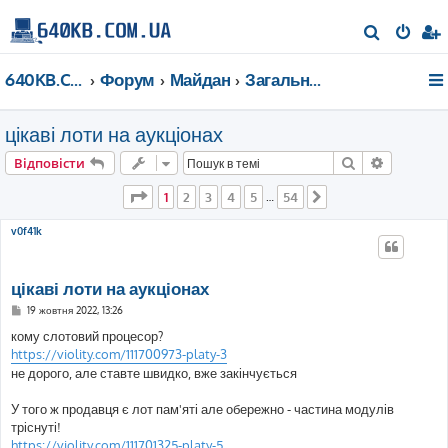
П
о
640KB.COM.UA
Форум
Майдан
Загальні дискусії
ш
у
цікаві лоти на аукціонах
к
Пошук
Розшире
Відповісти
Сторінка
1
з
54
1
2
3
4
5
54
…
Далі
v0f41k
цікаві лоти на аукціонах
П
19 жовтня 2022, 13:26
о
в
кому слотовий процесор?
і
https://violity.com/111700973-platy-3
д
о
не дорого, але ставте швидко, вже закінчується
м
л
е
У того ж продавця є лот пам'яті але обережно - частина модулів
н
тріснуті!
н
я
https://violity.com/111701325-platy-5