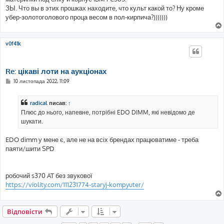
м
ЗЫ. Что вы в этих прошках находите, что культ какой то? Ну кроме
л
е
убер-золотоголового проца весом в пол-кирпича?)))))))
н
н
я
v0f41k
Re: цікаві лоти на аукціонах
П
10 листопада 2022, 11:09
о
в
і
radical
писав:
↑
д
о
Плюс до нього, напевне, потрібні EDO DIMM, які невідомо де
м
шукати.
л
е
н
EDO dimm у мене є, але не на всіх брендах працюватиме - треба
н
я
паяти/шити SPD
робочий s370 AT без звукової
https://violity.com/111231774-staryj-kompyuter/
Відповісти