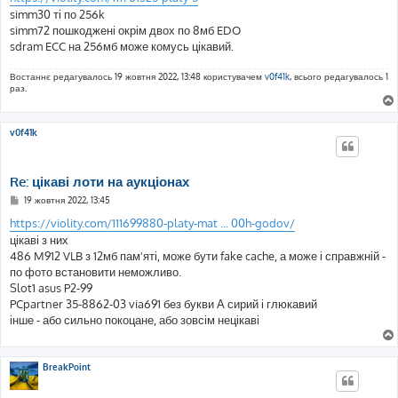
simm30 ті по 256k
simm72 пошкоджені окрім двох по 8мб EDO
sdram ECC на 256мб може комусь цікавий.
Востаннє редагувалось 19 жовтня 2022, 13:48 користувачем
v0f41k
, всього редагувалось 1
раз.
v0f41k
Re: цікаві лоти на аукціонах
П
19 жовтня 2022, 13:45
о
в
https://violity.com/111699880-platy-mat ... 00h-godov/
і
цікаві з них
д
о
486 M912 VLB з 12мб пам'яті, може бути fake cache, а може і справжній -
м
по фото встановити неможливо.
л
е
Slot1 asus P2-99
н
PCpartner 35-8862-03 via691 без букви А сирий і глюкавий
н
я
інше - або сильно покоцане, або зовсім нецікаві
BreakPoint