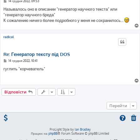
П
14 грудня 2022, 09:53
о
в
Называлось оно в описании "генератор научного текста" или
і
"генератор научного бреда"
д
о
К сожалению ничего более подробного у меня не сохранилось...
м
л
е
н
radical
н
я
Re: Генератор тексту під DOS
П
14 грудня 2022, 10:41
о
в
гуглить "корчеватель"
і
д
о
м
л
е
Відповісти
н
н
я
Перейти
ProLight Style by
Ian Bradley
Працює на
phpBB
® Forum Software © phpBB Limited