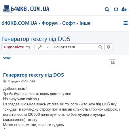
П
о
640KB.COM.UA
Форум
Софт
Інше
ш
у
Генератор тексту під DOS
к
Пошук
Розшире
Відповісти
SORD
Генератор тексту під DOS
П
13 грудня 2022, 17:44
о
в
Доброго всім!
і
Треба було написать шось дюже вумне...
д
о
Но вирубили світло )
м
І я згадав, шо була якась утіліта, чи то .com чи то .exe під DOS яку
л
е
"скидав" в командну строку потім писав кількість сторінок ціфрою, і
н
вона генеріла 100500 наче вумного, но безглуздого мусора
н
я
(закреслено) тексту.
Може хто па`мятає, скиньте кудись.