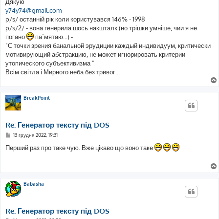
Дякую
y74y74@gmail.com
p/s/ останній рік коли користувався 146% - 1998
p/s/2/ - вона генерила шось накшталк (но трішки умніше, чии я не
погано
па`мятаю...) -
"С точки зрения банальной эрудиции каждый индивидуум, критически
мотивирующий абстракцию, не может игнорировать критерии
утопического субъективизма "
Всім світла і Мирного неба без тривог...
BreakPoint
Re: Генератор тексту під DOS
П
13 грудня 2022, 19:31
о
в
Перший раз про таке чую. Вже цікаво що воно таке
і
д
о
м
л
е
Babasha
н
н
я
Re: Генератор тексту під DOS