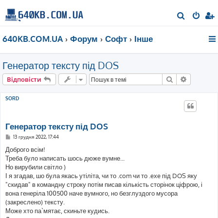
П
о
640KB.COM.UA
Форум
Софт
Інше
ш
у
Генератор тексту під DOS
к
Пошук
Розшире
Відповісти
SORD
Генератор тексту під DOS
П
13 грудня 2022, 17:44
о
в
Доброго всім!
і
Треба було написать шось дюже вумне...
д
о
Но вирубили світло )
м
І я згадав, шо була якась утіліта, чи то .com чи то .exe під DOS яку
л
е
"скидав" в командну строку потім писав кількість сторінок ціфрою, і
н
вона генеріла 100500 наче вумного, но безглуздого мусора
н
я
(закреслено) тексту.
Може хто па`мятає, скиньте кудись.