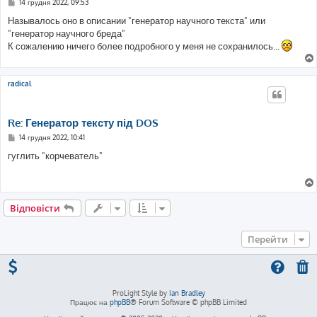
П
14 грудня 2022, 09:53
о
в
Называлось оно в описании "генератор научного текста" или
і
"генератор научного бреда"
д
о
К сожалению ничего более подробного у меня не сохранилось...
м
л
е
н
radical
н
я
Re: Генератор тексту під DOS
П
14 грудня 2022, 10:41
о
в
гуглить "корчеватель"
і
д
о
м
л
е
Відповісти
н
н
я
Перейти
ProLight Style by
Ian Bradley
Працює на
phpBB
® Forum Software © phpBB Limited