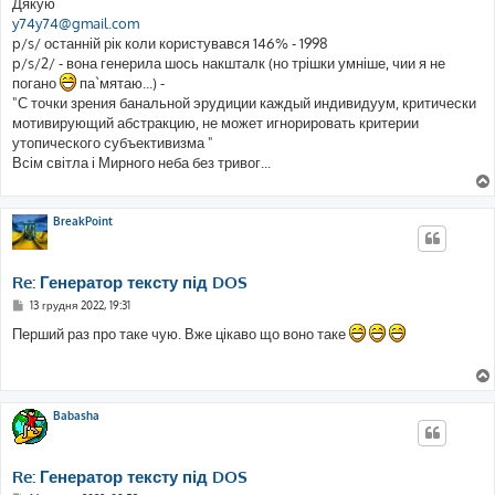
Дякую
y74y74@gmail.com
p/s/ останній рік коли користувався 146% - 1998
p/s/2/ - вона генерила шось накшталк (но трішки умніше, чии я не
погано
па`мятаю...) -
"С точки зрения банальной эрудиции каждый индивидуум, критически
мотивирующий абстракцию, не может игнорировать критерии
утопического субъективизма "
Всім світла і Мирного неба без тривог...
BreakPoint
Re: Генератор тексту під DOS
П
13 грудня 2022, 19:31
о
в
Перший раз про таке чую. Вже цікаво що воно таке
і
д
о
м
л
е
Babasha
н
н
я
Re: Генератор тексту під DOS