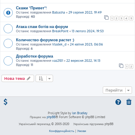
Скажи "Привет"!
Останнє повідомлення
Babasha
«
29 серпня 2022, 19:49
Відповіді:
40
1
2
3
4
5
Атака спам ботів на форум
Останнє повідомлення
BreakPoint
«
13 лютого 2024, 19:53
Количество форумов растет :)
Останнє повідомлення
Vlodek_d
«
24 квітня 2023, 06:06
Відповіді:
6
Доработки форума
Останнє повідомлення
vaz2101
«
22 вересня 2022, 14:13
Відповіді:
11
1
2
Нова тема
Перейти
ProLight Style by
Ian Bradley
Працює на
phpBB
® Forum Software © phpBB Limited
Український переклад © 2005-2020
Українська підтримка phpBB
Конфіденційність
|
Умови